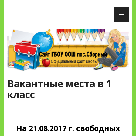
Перейти
ОС
к
М
содержимому
Сайт ГБОУ ООШ пос.Сборный
Вакантные места в 1
класс
На 21.08.2017 г. свободных