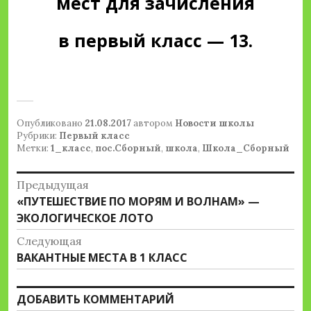
мест для зачисления
в первый класс — 13.
Опубликовано
21.08.2017
автором
Новости школы
Рубрики:
Первый класс
Метки:
1_класс
,
пос.Сборный
,
школа
,
Школа_Сборный
Навигация
Предыдущая
Предыдущая
«ПУТЕШЕСТВИЕ ПО МОРЯМ И ВОЛНАМ» —
по
запись:
ЭКОЛОГИЧЕСКОЕ ЛОТО
записям
Следующая
Следующая
ВАКАНТНЫЕ МЕСТА В 1 КЛАСС
запись:
ДОБАВИТЬ КОММЕНТАРИЙ