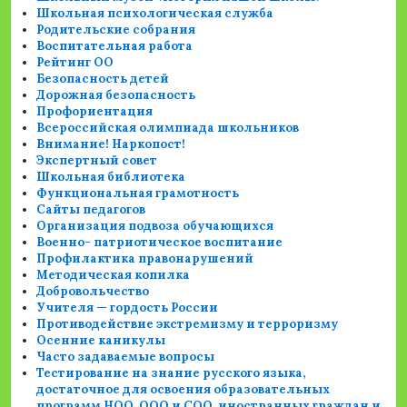
Школьная психологическая служба
Родительские собрания
Воспитательная работа
Рейтинг ОО
Безопасность детей
Дорожная безопасность
Профориентация
Всероссийская олимпиада школьников
Внимание! Наркопост!
Экспертный совет
Школьная библиотека
Функциональная грамотность
Сайты педагогов
Организация подвоза обучающихся
Военно- патриотическое воспитание
Профилактика правонарушений
Методическая копилка
Добровольчество
Учителя — гордость России
Противодействие экстремизму и терроризму
Осенние каникулы
Часто задаваемые вопросы
Тестирование на знание русского языка,
достаточное для освоения образовательных
программ НОО, ООО и СОО, иностранных граждан и