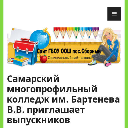
Перейти
ОС
к
М
содержимому
Сайт ГБОУ ООШ пос.Сборный
Самарский
многопрофильный
колледж им. Бартенева
В.В. приглашает
выпускников