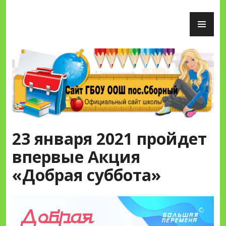
Перейти
ОС
к
М
содержимому
Сайт ГБОУ ООШ пос.Сборный
23 января 2021 пройдет
впервые Акция
«Добрая суббота»