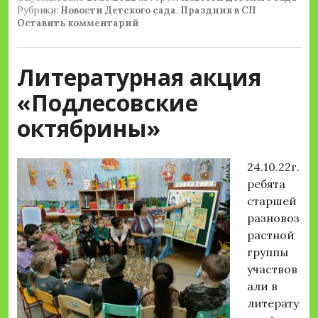
Рубрики:
Новости Детского сада
,
Праздник в СП
Оставить комментарий
Литературная акция
«Подлесовские
октябрины»
24.10.22г.
ребята
старшей
разновоз
растной
группы
участвов
али в
литерату