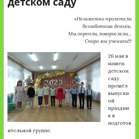
детском саду
«Незаметно пролетели
беззаботные деньки.
Мы окрепли, повзрослели…
Скоро мы ученики!!!
26 мая в
нашем
детском
саду
прошёл
выпускн
ой
праздни
к в
подготов
ительной группе.