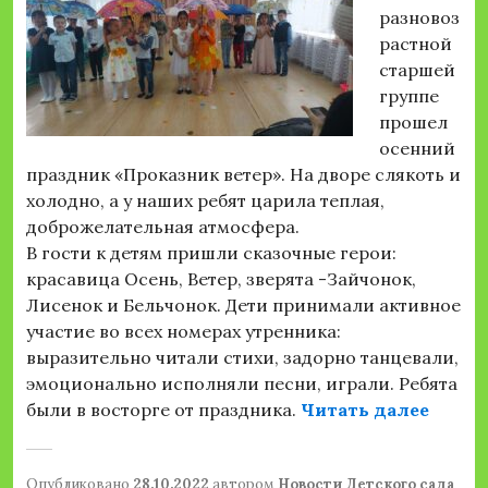
разновоз
растной
старшей
группе
прошел
осенний
праздник «Проказник ветер». На дворе слякоть и
холодно, а у наших ребят царила теплая,
доброжелательная атмосфера.
В гости к детям пришли сказочные герои:
красавица Осень, Ветер, зверята -Зайчонок,
Лисенок и Бельчонок. Дети принимали активное
участие во всех номерах утренника:
выразительно читали стихи, задорно танцевали,
эмоционально исполняли песни, играли. Ребята
«Осен
были в восторге от праздника.
Читать далее
Опубликовано
28.10.2022
автором
Новости Детского сада