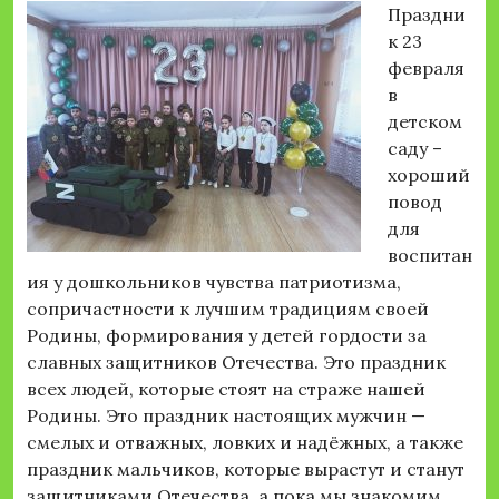
Праздни
к 23
февраля
в
детском
саду –
хороший
повод
для
воспитан
ия у дошкольников чувства патриотизма,
сопричастности к лучшим традициям своей
Родины, формирования у детей гордости за
славных защитников Отечества. Это праздник
всех людей, которые стоят на страже нашей
Родины. Это праздник настоящих мужчин —
смелых и отважных, ловких и надёжных, а также
праздник мальчиков, которые вырастут и станут
защитниками Отечества, а пока мы знакомим