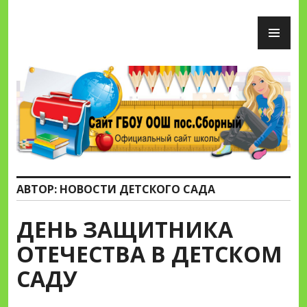
Перейти
ОС
к
М
содержимому
Сайт ГБОУ ООШ пос.Сборный
АВТОР:
НОВОСТИ ДЕТСКОГО САДА
ДЕНЬ ЗАЩИТНИКА
ОТЕЧЕСТВА В ДЕТСКОМ
САДУ