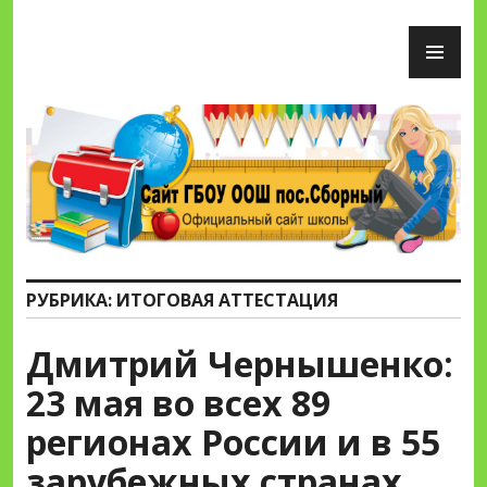
Перейти
ОС
к
М
содержимому
Сайт ГБОУ ООШ пос.Сборный
РУБРИКА:
ИТОГОВАЯ АТТЕСТАЦИЯ
Дмитрий Чернышенко:
23 мая во всех 89
регионах России и в 55
зарубежных странах