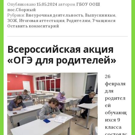
Опубликовано
15.05.2024
автором
ГБОУ ООШ
пос.Сборный
Рубрики:
Внеурочная деятельность
,
Выпускникам
,
ЗОЖ
,
Итоговая аттестация
,
Родителям
,
Учащимся
Оставить комментарий
Всероссийская акция
«ОГЭ для родителей»
26
февраля
для
родител
ей
обучающ
ихся 9
класса
состоялс