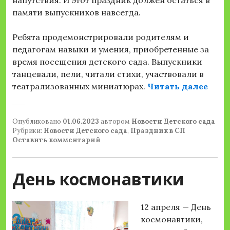
напутствия. И этот праздник должен остаться в
памяти выпускников навсегда.
Ребята продемонстрировали родителям и
педагогам навыки и умения, приобретенные за
время посещения детского сада. Выпускники
танцевали, пели, читали стихи, участвовали в
«Вып
театрализованных миниатюрах.
Читать далее
Опубликовано
01.06.2023
автором
Новости Детского сада
Рубрики:
Новости Детского сада
,
Праздник в СП
Оставить комментарий
День космонавтики
12 апреля — День
космонавтики,