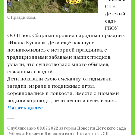
СП «
Детский
С Праздником.
сад»
ГБОУ
ООШ пос. Сборный прошёл народный праздник
«Ивана Купала». Дети ещё накануне
познакомились с историей праздника, с
традиционными забавами наших предков,
узнали, что существовало много обычаев,
связанных с водой.
Дети показали свою смекалку, отгадывали
загадки, играли в подвижные игры,
соревновались в ловкости. Вместе с гномами
водили хороводы, пели песни и веселились.
«Праздник «Ивана Купала»»
Читать далее
Опубликовано
08.07.2022
автором
Новости Детского сада
Рубрики:
Новости Детского сада
,
Праздник в СП