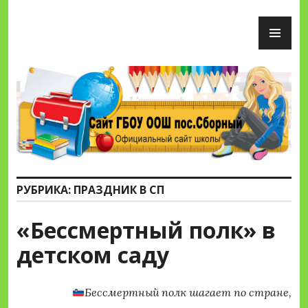
Перейти
ОС
к
М
содержимому
Сайт ГБОУ ООШ пос.Сборный
РУБРИКА:
ПРАЗДНИК В СП
«Бессмертный полк» в
детском саду
Бессмертный полк шагает по стране,