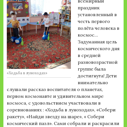
всемирный
праздник
установленный в
честь первого
полёта человека в
космос…
Задуманная цель
космического дня
в средней
разновозрастной
группе была
«Ходьба в луноходах»
достигнута! Дети
внимательно
слушали рассказ воспитателя о планетах,
первом космонавте и удивительном мире
космоса, с удовольствием участвовали в
соревнованиях : «Ходьба в луноходах», «Собери
ракету», «Найди звезду на шаре», « Собери
космический пазл». Сами собрали и раскрасили