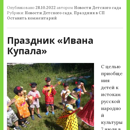
Опубликовано
28.10.2022
автором
Новости Детского сада
Рубрики:
Новости Детского сада
,
Праздник в СП
Оставить комментарий
Праздник «Ивана
Купала»
С целью
приобще
ния
детей к
истокам
русской
народно
й
культуры
7 июля в