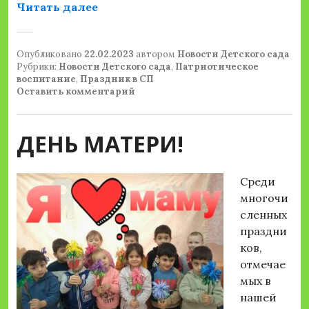
«День Защитника Отечества»
Читать далее
Опубликовано
22.02.2023
автором
Новости Детского сада
Рубрики:
Новости Детского сада
,
Патриотическое
воспитание
,
Праздник в СП
Оставить комментарий
ДЕНЬ МАТЕРИ!
Среди
многочи
сленных
праздни
ков,
отмечае
мых в
нашей