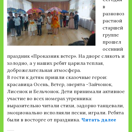
в
разновоз
растной
старшей
группе
прошел
осенний
праздник «Проказник ветер». На дворе слякоть и
холодно, а у наших ребят царила теплая,
доброжелательная атмосфера.
В гости к детям пришли сказочные герои:
красавица Осень, Ветер, зверята -Зайчонок,
Лисенок и Бельчонок. Дети принимали активное
участие во всех номерах утренника:
выразительно читали стихи, задорно танцевали,
эмоционально исполняли песни, играли. Ребята
«Осен
были в восторге от праздника.
Читать далее