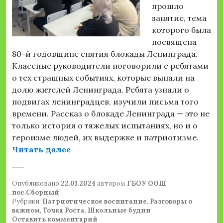
прошло
занятие, тема
которого была
посвящена
80-й годовщине снятия блокады Ленинграда.
Классные руководители поговорили с ребятами
о тех страшных событиях, которые выпали на
долю жителей Ленинграда. Ребята узнали о
подвигах ленинградцев, изучили письма того
времени. Рассказ о блокаде Ленинграда — это не
только история о тяжелых испытаниях, но и о
героизме людей, их выдержке и патриотизме.
««Разговоры о важном»»
Читать далее
Опубликовано
22.01.2024
автором
ГБОУ ООШ
пос.Сборный
Рубрики:
Патриотическое воспитание
,
Разговоры о
важном
,
Точка Роста
,
Школьные будни
Оставить комментарий