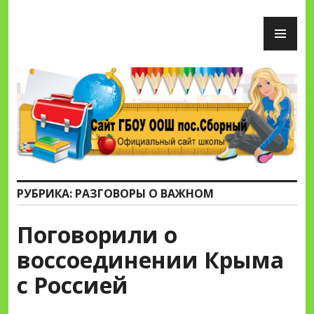
Перейти
ОС
к
М
содержимому
Сайт ГБОУ ООШ пос.Сборный
РУБРИКА:
РАЗГОВОРЫ О ВАЖНОМ
Поговорили о
воссоединении Крыма
с Россией