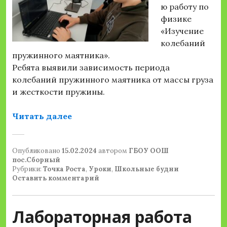
ю работу по
физике
«Изучение
колебаний
пружинного маятника».
Ребята выявили зависимость периода
колебаний пружинного маятника от массы груза
и жесткости пружины.
«Лабораторная работа по физике в 
Читать далее
Опубликовано
15.02.2024
автором
ГБОУ ООШ
пос.Сборный
Рубрики:
Точка Роста
,
Уроки
,
Школьные будни
Оставить комментарий
Лабораторная работа