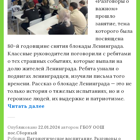
«Разговоры о
важном»
прошло
занятие, тема
которого была
посвящена
80-й годовщине снятия блокады Ленинграда.
Классные руководители поговорили с ребятами
о тех страшных событиях, которые выпали на
долю жителей Ленинграда. Ребята узнали о
подвигах ленинградцев, изучили письма того
времени. Рассказ о блокаде Ленинграда — это не
только история о тяжелых испытаниях, но и о
героизме людей, их выдержке и патриотизме.
««Разговоры о важном»»
Читать далее
Опубликовано
22.01.2024
автором
ГБОУ ООШ
пос.Сборный
Рубрики:
Патриотическое воспитание
,
Разговоры о