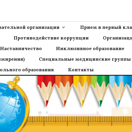
Ш пос.Сборный
овательной организации
Прием в первый кла
Противодействие коррупции
Организаци
Наставничество
Инклюзивное образование
имирения)
Специальные медицинские группы
ольного образования
Контакты