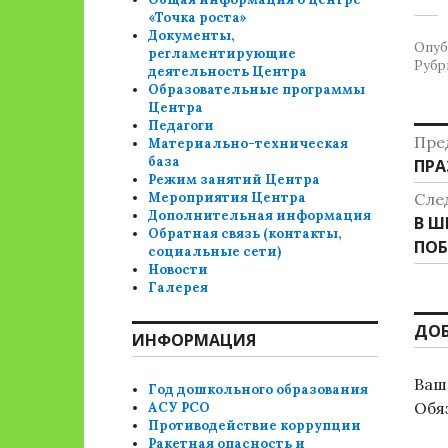
«Точка роста»
Документы,
Опуб
регламентирующие
Рубр
деятельность Центра
Образовательные программы
Центра
Педагоги
Н
Пре
Материально-техническая
база
Пре
ПРА
п
Режим занятий Центра
зап
Мероприятия Центра
Сле
з
Дополнительная информация
Сле
В Ш
Обратная связь (контакты,
зап
ПО
социальные сети)
Новости
Галерея
ДО
ИНФОРМАЦИЯ
Ваш 
Год дошкольного образования
Обя
АСУ РСО
Противодействие коррупции
Ракетная опасность и