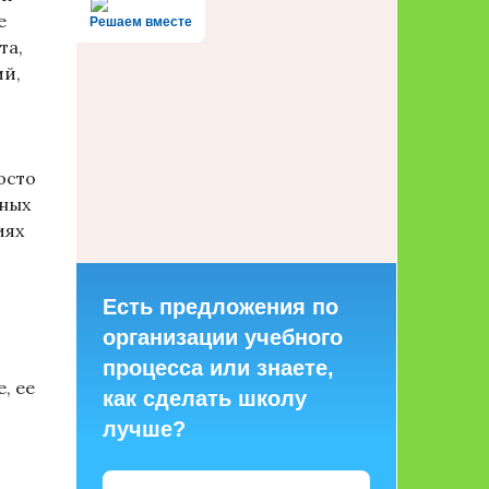
е
Решаем вместе
та,
ий,
осто
чных
иях
Есть предложения по
организации учебного
процесса или знаете,
, ее
как сделать школу
лучше?