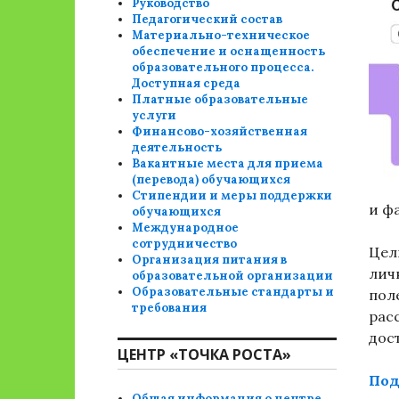
Руководство
Педагогический состав
Материально-техническое
обеспечение и оснащенность
образовательного процесса.
Доступная среда
Платные образовательные
услуги
Финансово-хозяйственная
деятельность
Вакантные места для приема
(перевода) обучающихся
Стипендии и меры поддержки
и фа
обучающихся
Международное
сотрудничество
Цел
Организация питания в
лич
образовательной организации
Образовательные стандарты и
пол
требования
рас
дос
ЦЕНТР «ТОЧКА РОСТА»
Под
Общая информация о центре