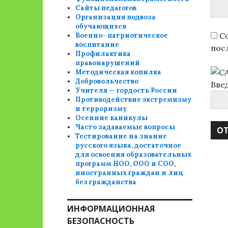
Сайты педагогов
Организация подвоза
обучающихся
Со
Военно- патриотическое
воспитание
пос
Профилактика
правонарушений
Методическая копилка
Добровольчество
Вве
Учителя — гордость России
Противодействие экстремизму
и терроризму
Осенние каникулы
Часто задаваемые вопросы
Тестирование на знание
русского языка, достаточное
для освоения образовательных
программ НОО, ООО и СОО,
иностранных граждан и лиц
без гражданства
ИНФОРМАЦИОННАЯ
БЕЗОПАСНОСТЬ