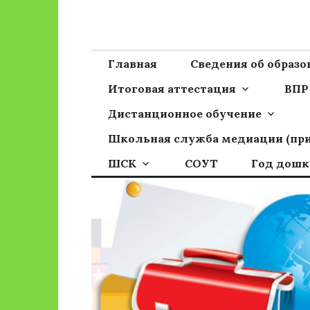
Перейти
к
Сайт ГБОУ ОО
Официальный сайт школы
содержимому
Главная
Сведения об образ
Итоговая аттестация
ВПР
Дистанционное обучение
Школьная служба медиации (пр
ШСК
СОУТ
Год дошк