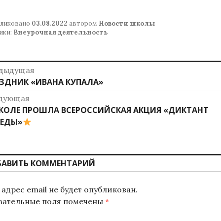
ликовано
03.08.2022
автором
Новости школы
ики:
Внеурочная деятельность
авигация
дыдущая
дыдущая
ЗДНИК «ИВАНА КУПАЛА»
о
ись:
дующая
аписям
дующая
КОЛЕ ПРОШЛА ВСЕРОССИЙСКАЯ АКЦИЯ «ДИКТАНТ
ись:
БЕДЫ»
БАВИТЬ КОММЕНТАРИЙ
адрес email не будет опубликован.
зательные поля помечены
*