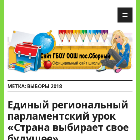
Перейти
ОС
к
М
содержимому
Сайт ГБОУ ООШ пос.Сборный
МЕТКА:
ВЫБОРЫ 2018
Единый региональный
парламентский урок
«Страна выбирает свое
будущее»