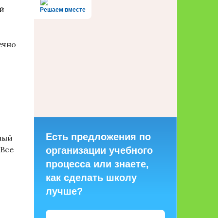
й
Решаем вместе
ечно
Есть предложения по
ный
 Все
организации учебного
процесса или знаете,
как сделать школу
лучше?