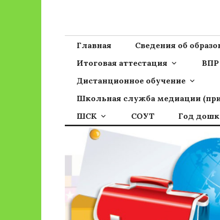
Перейти
к
Сайт ГБОУ ОО
Официальный сайт школы
содержимому
Главная
Сведения об образ
Итоговая аттестация
ВПР
Дистанционное обучение
Школьная служба медиации (пр
ШСК
СОУТ
Год дошк