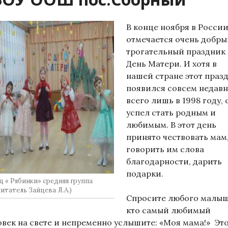
В конце ноября в Росси
отмечается очень добры
трогательный праздник
День Матери. И хотя в
нашей стране этот праз
появился совсем недавн
всего лишь в 1998 году, 
успел стать родным и
любимым. В этот день
принято чествовать мам
говорить им слова
благодарности, дарить
подарки.
ц « Рябинки» средняя группа
итатель Зайцева Л.А.)
Спросите любого малыш
кто самый любимый
овек на свете и непременно услышите: «Моя мама!» Это