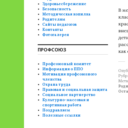
Здоровьесбережение
Безопасность
В м
Методическая копилка
кла
Родителям
кра
Сайты педагогов
Контакты
вне
Фотогалерея
дет
рас
ПРОФСОЮЗ
как 
Профсоюзный комитет
Информация о ППО
Опуб
Мотивация профсоюзного
Рубр
членства
Метк
Охрана труда
Род
Правовая и социальная защита
Ост
Социальное партнерство
Культурно-массовая и
спортивная работа
Поздравляем
Полезные ссылки