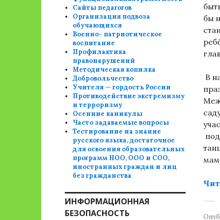
быт
Сайты педагогов
Организация подвоза
бы 
обучающихся
ста
Военно- патриотическое
ребё
воспитание
Профилактика
гла
правонарушений
Методическая копилка
В н
Добровольчество
Учителя — гордость России
пра
Противодействие экстремизму
Меж
и терроризму
сад
Осенние каникулы
Часто задаваемые вопросы
уча
Тестирование на знание
под
русского языка, достаточное
тан
для освоения образовательных
программ НОО, ООО и СОО,
мам
иностранных граждан и лиц
без гражданства
Чит
ИНФОРМАЦИОННАЯ
БЕЗОПАСНОСТЬ
Опуб