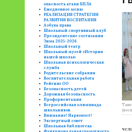
опасность атаки БПЛА
Ежедневное меню
РЕАЛИЗАЦИЯ СТРАТЕГИИ
РАЗВИТИЯ ВОСПИТАНИЯ
Азбука права
Школьный спортивный клуб
Президентские состязания
Зима 2025-2026
Школьный театр
Школьный музей «История
нашей школы»
Школьная психологическая
служба
Родительские собрания
Воспитательная работа
Рейтинг ОО
Безопасность детей
Дорожная безопасность
Профориентация
Всероссийская олимпиада
Тане
школьников
(восп
Внимание! Наркопост!
Экспертный совет
Школьная библиотека
чел
Функциональная грамотность