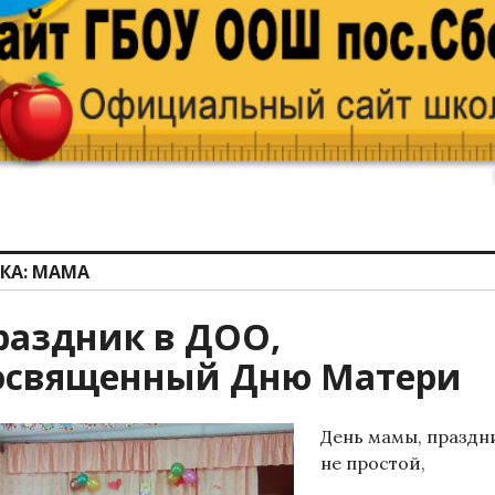
КА:
МАМА
раздник в ДОО,
освященный Дню Матери
День мамы, праздн
не простой,