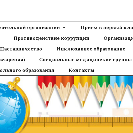
Ш пос.Сборный
овательной организации
Прием в первый кла
Противодействие коррупции
Организаци
Наставничество
Инклюзивное образование
имирения)
Специальные медицинские группы
ольного образования
Контакты