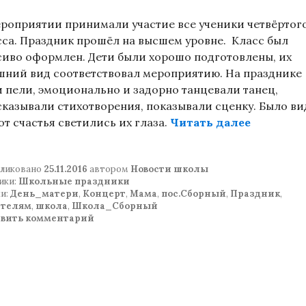
ероприятии принимали участие все ученики четвёртог
сса. Праздник прошёл на высшем уровне. Класс был
сиво оформлен. Дети были хорошо подготовлены, их
шний вид соответствовал мероприятию. На празднике
и пели, эмоционально и задорно танцевали танец,
сказывали стихотворения, показывали сценку. Было ви
«День Ма
от счастья светились их глаза.
Читать далее
ликовано
25.11.2016
автором
Новости школы
ики:
Школьные праздники
и:
День_матери
,
Концерт
,
Мама
,
пос.Сборный
,
Праздник
,
ителям
,
школа
,
Школа_Сборный
авить комментарий