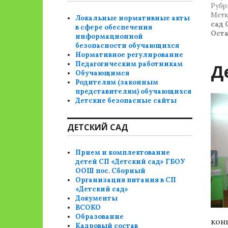
Рубр
Метк
Локальные нормативные акты
сад
в сфере обеспечения
Ост
информационной
безопасности обучающихся
Нормативное регулирование
Педагогическим работникам
Д
Обучающимся
Родителям (законным
представителям) обучающихся
Детские безопасные сайты
ДЕТСКИЙ САД
Прием и комплектование
детей СП «Детский сад» ГБОУ
ООШ пос. Сборный
Организация питания в СП
«Детский сад»
Документы
ВСОКО
Образование
кон
Кадровый состав