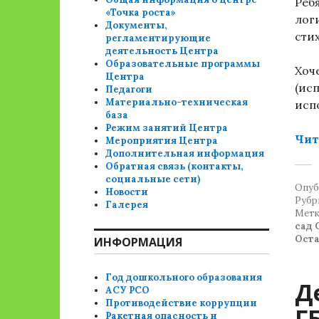
Реб
«Точка роста»
лог
Документы,
сти
регламентирующие
деятельность Центра
Образовательные программы
Хоч
Центра
(ис
Педагоги
Материально-техническая
исп
база
Режим занятий Центра
Чит
Мероприятия Центра
Дополнительная информация
Обратная связь (контакты,
социальные сети)
Опуб
Новости
Рубр
Галерея
Метк
сад
Ост
ИНФОРМАЦИЯ
Год дошкольного образования
Д
АСУ РСО
Противодействие коррупции
Г
Ракетная опасность и