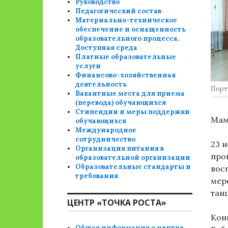
Руководство
Педагогический состав
Материально-техническое
обеспечение и оснащенность
образовательного процесса.
Доступная среда
Платные образовательные
услуги
Финансово-хозяйственная
деятельность
Порт
Вакантные места для приема
(перевода) обучающихся
Стипендии и меры поддержки
Мам
обучающихся
Международное
сотрудничество
23 
Организация питания в
про
образовательной организации
Образовательные стандарты и
вос
требования
мер
тан
ЦЕНТР «ТОЧКА РОСТА»
Кон
Общая информация о центре