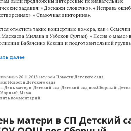
ятам были предложены интересные познавательные,
ические задания: « Доскажи словечко», « Исправь ошиб
хотворениях», « Сказочная викторина».
ется отметить такие концертные номера, как « Семечки
п.Маскаева Милана и Узбеков Султан), « Песня о маме» 
олнении Бабаченко Ксюши и подготовительной группы
«Праздник в ДОО, посвященный Дню Мат
ать далее
ликовано
26.11.2018
автором
Новости Детского сада
ики:
Новости Детского сада
и:
День матери
,
Детский сад
,
Детский сад пос.Сборный
,
Детс
 Сборный
,
Мама
авить комментарий
ень матери в СП Детский с
БОУ ООШ пос.Сборный