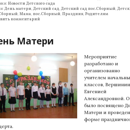
ики:
Новости Детского сада
и:
День матери
,
Детский сад
,
Детский сад пос.Сборный
,
Детс
 Сборный
,
Мама
,
пос.Сборный
,
Праздник
,
Родителям
авить комментарий
ень Матери
Мероприятие
разработано и
организованно
учителем начальны
классов, Вершини
Евгенией
Александровной. 
было посвящено Д
Матери и проведен
форме празднично
церта.