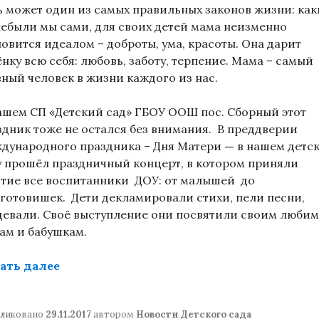
ь может один из самых правильных законов жизни: ка
небыли мы сами, для своих детей мама неизменно
новится идеалом – доброты, ума, красоты. Она дарит
нку всю себя: любовь, заботу, терпение. Мама – самый
вный человек в жизни каждого из нас.
ашем СП «Детский сад» ГБОУ ООШ пос. Сборный этот
здник тоже не остался без внимания. В преддверии
дународного праздника – Дня Матери
—
в нашем детс
у прошёл праздничный концерт, в котором приняли
стие все воспитанники ДОУ: от малышей до
готовишек. Дети декламировали стихи, пели песни,
цевали. Своё выступление они посвятили своим люби
ам и бабушкам.
«День матери в СП Детский сад ГБОУ ОО
ать далее
ликовано
29.11.2017
автором
Новости Детского сада