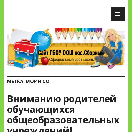
Перейти
ОС
к
М
содержимому
Сайт ГБОУ ООШ пос.Сборный
МЕТКА:
МОИН СО
Вниманию родителей
обучающихся
общеобразовательных
учреждений!