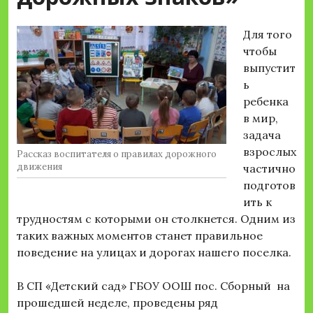
Для того
чтобы
выпустит
ь
ребенка
в мир,
задача
взрослых
Рассказ воспитателя о правилах дорожного
движения
частично
подготов
ить к
трудностям с которыми он столкнется. Одним из
таких важных моментов станет правильное
поведение на улицах и дорогах нашего поселка.
В СП «Детский сад» ГБОУ ООШ пос. Сборный на
прошедшей неделе, проведены ряд