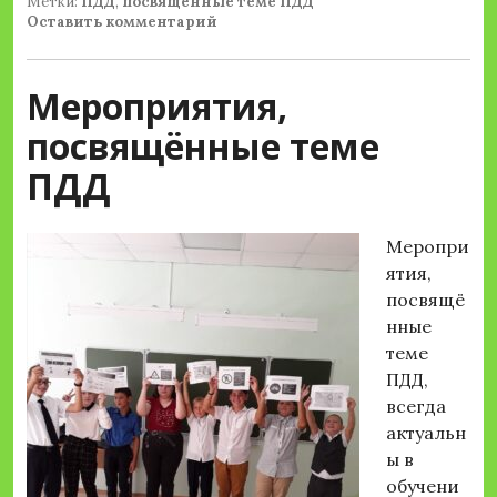
Метки:
ПДД
,
посвящённые теме ПДД
Оставить комментарий
Мероприятия,
посвящённые теме
ПДД
Меропри
ятия,
посвящё
нные
теме
ПДД,
всегда
актуальн
ы в
обучени