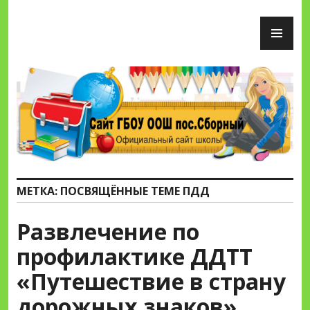
Перейти
ОС
к
М
содержимому
Сайт ГБОУ ООШ пос.Сборный
МЕТКА:
ПОСВЯЩЁННЫЕ ТЕМЕ ПДД
Развлечение по
профилактике ДДТТ
«Путешествие в страну
дорожных знаков»