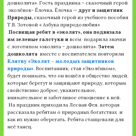
дошколята». Гость праздника – сказочный герой
эколёнок- Ёлочка. Ёлочка —
друг и защитник
Природы
,
сказочный герой из учебного пособия
Т.В. Зотовой « Азбука природолюбия»
Посвящая ребят в «эколят», она подвязала
им зеленые галстуки и
всем подарила значки
с логотипом «эколята – дошколята».
Затем
дошколята
вместе с воспитателем повторяли
Клятву «Эколят – молодых защитников
природы»
. Воспитанник, став «Эколёнком»,
будет понимать, что он вошёл в общество людей,
которые берегут и защищают природу, которым
свойственно доброе, уважительное,
внимательное и заботливое отношение к ней.
На праздник приходила Лесная Фея, которая
рассказала ребятам о природных богатствах и
как их нужно оберегать. Ребята станцевали для
неё танец.