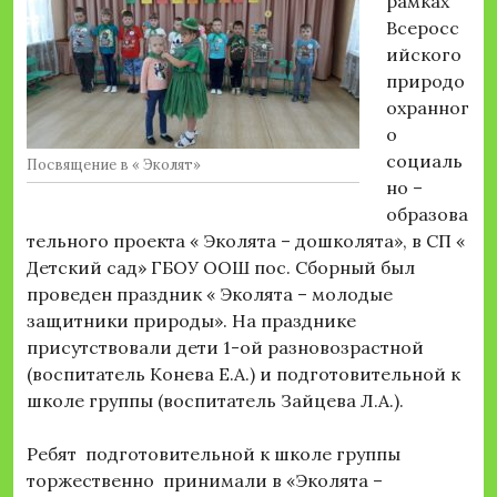
рамках
Всеросс
ийского
природо
охранног
о
социаль
Посвящение в « Эколят»
но –
образова
тельного проекта « Эколята – дошколята», в СП «
Детский сад» ГБОУ ООШ пос. Сборный был
проведен праздник « Эколята – молодые
защитники природы». На празднике
присутствовали дети 1-ой разновозрастной
(воспитатель Конева Е.А.) и подготовительной к
школе группы (воспитатель Зайцева Л.А.).
Ребят подготовительной к школе группы
торжественно принимали в «Эколята –