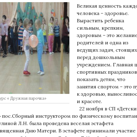
Великая ценность кажд
человека – здоровье.
Вырастить ребенка
сильным, крепким,
здоровым – это желани
родителей и одна из
ведущих задач, стоящих
перед дошкольным
учреждением. Главная 
спортивных праздников
показать детям, что
занятия спортом – это п
к здоровью, выносливо
урс « Дружная парочка»
и красоте.
22 ноября в СП «Детск
» пос.Сборный инструктором по физическому воспита
улиной Л.Н. была проведена веселая эстафета
священная Дню Матери. В эстафете принимали участие