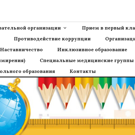
Ш пос.Сборный
овательной организации
Прием в первый кла
Противодействие коррупции
Организаци
Наставничество
Инклюзивное образование
имирения)
Специальные медицинские группы
ольного образования
Контакты