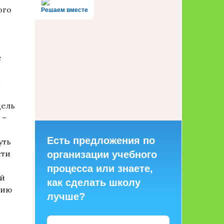
ого
Решаем вместе
е
цель
 –
Есть предложения по
уть
сти
организации учебного
процесса или знаете,
ий
как сделать школу
нию
лучше?