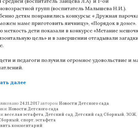
и средней (воспитатель Зайцева Л.А) и 1-ой
новозрастной групп (воспитатель Малышева Н.И.).
бенно детям понравились конкурсы: « Дружная парочка
можем маме приготовить яичницу», «Порядок в доме».
ю меткость дети показали в конкурсе «Метание мешочк
изонтальную цель» и в завершении отгадывали загадки
е.
 дети и педагоги получили огромное удовольствие и м
чатлений.
««Веселая эстафета» в детском саду»
ать далее
ликовано
24.11.2017
автором
Новости Детского сада
ики:
Новости Детского сада
и:
веселая эстафета
,
Детский сад
,
Детский сад Сборный
,
ЗОЖ
,
.Сборный
,
спорт
,
эстафета
авить комментарий