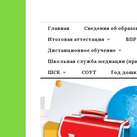
Перейти
к
Сайт ГБОУ ОО
Официальный сайт школы
содержимому
Главная
Сведения об образ
Итоговая аттестация
ВПР
Дистанционное обучение
Школьная служба медиации (пр
ШСК
СОУТ
Год дошк