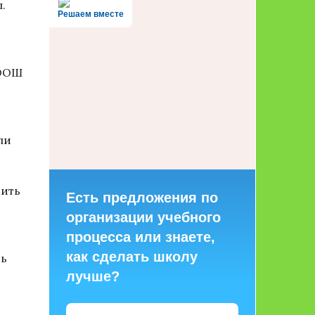
.
Решаем вместе
 ООШ
ли
дить
Есть предложения по
организации учебного
процесса или знаете,
как сделать школу
дь
лучше?