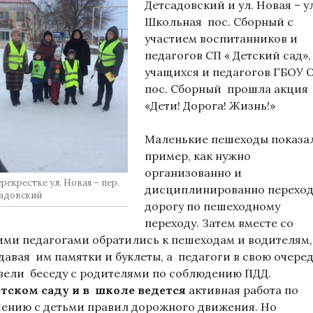
Детсадовский и ул. Новая – ул
Школьная пос. Сборный с
участием воспитанников и
педагогов СП « Детский сад»,
учащихся и педагогов ГБОУ
пос. Сборный прошла акция
«Дети! Дорога! Жизнь!»
Маленькие пешеходы показа
пример, как нужно
организованно и
рекрестке ул. Новая – пер.
дисциплинированно перехо
адовский
дорогу по пешеходному
переходу. Затем вместе со
ими педагогами обратились к пешеходам и водителям,
давая им памятки и буклеты, а педагоги в свою очере
вели беседу с родителями по соблюдению ПДД.
тском саду и в школе ведется
активная работа по
чению с детьми правил дорожного движения. Но