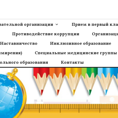
Ш пос.Сборный
овательной организации
Прием в первый кла
Противодействие коррупции
Организаци
Наставничество
Инклюзивное образование
имирения)
Специальные медицинские группы
ольного образования
Контакты