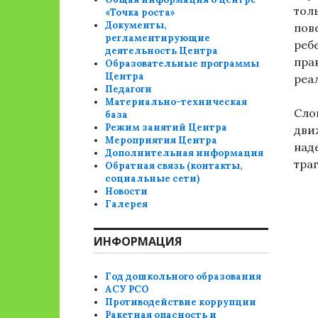
тол
«Точка роста»
Документы,
пов
регламентирующие
реб
деятельность Центра
пра
Образовательные программы
Центра
реа
Педагоги
Материально-техническая
Сло
база
Режим занятий Центра
дви
Мероприятия Центра
над
Дополнительная информация
тра
Обратная связь (контакты,
социальные сети)
Новости
Галерея
ИНФОРМАЦИЯ
Год дошкольного образования
АСУ РСО
Противодействие коррупции
Ракетная опасность и