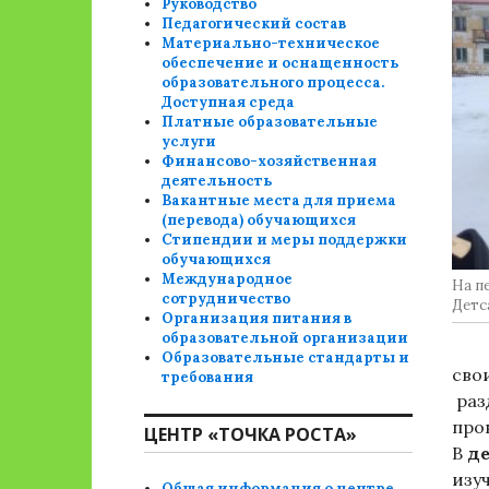
Руководство
Педагогический состав
Материально-техническое
обеспечение и оснащенность
образовательного процесса.
Доступная среда
Платные образовательные
услуги
Финансово-хозяйственная
деятельность
Вакантные места для приема
(перевода) обучающихся
Стипендии и меры поддержки
обучающихся
Международное
На пе
сотрудничество
Детс
Организация питания в
образовательной организации
Образовательные стандарты и
сво
требования
раз
про
ЦЕНТР «ТОЧКА РОСТА»
В
де
изу
Общая информация о центре