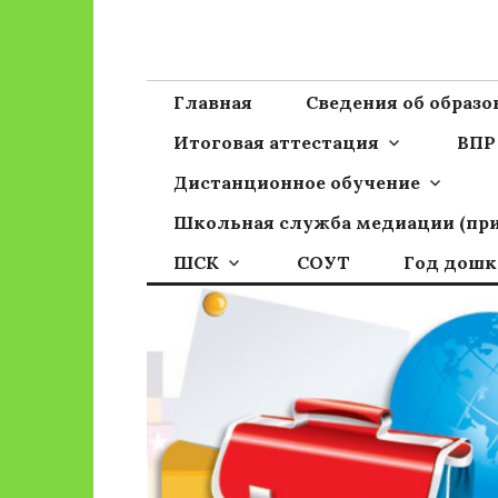
Перейти
к
Сайт ГБОУ ОО
Официальный сайт школы
содержимому
Главная
Сведения об образ
Итоговая аттестация
ВПР
Дистанционное обучение
Школьная служба медиации (пр
ШСК
СОУТ
Год дошк