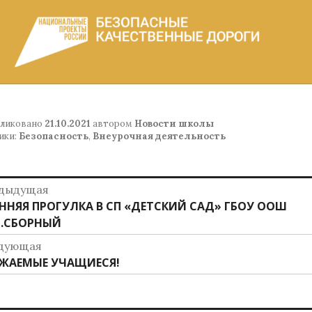
ликовано
21.10.2021
автором
Новости школы
ики:
Безопасность
,
Внеурочная деятельность
авигация
дыдущая
дыдущая
ННЯЯ ПРОГУЛКА В СП «ДЕТСКИЙ САД» ГБОУ ООШ
о
ись:
.СБОРНЫЙ
аписям
дующая
дующая
ЖАЕМЫЕ УЧАЩИЕСЯ!
ись: