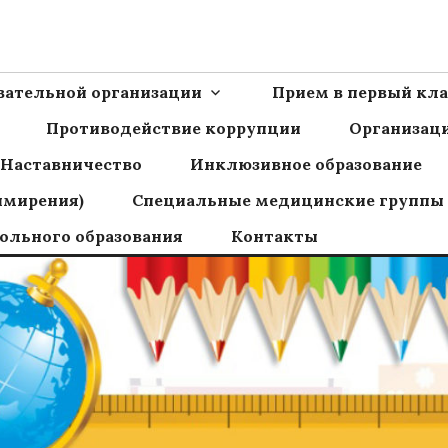
Ш пос.Сборный
овательной организации
Прием в первый кла
Противодействие коррупции
Организаци
Наставничество
Инклюзивное образование
имирения)
Специальные медицинские группы
ольного образования
Контакты