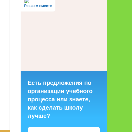
Решаем вместе
Есть предложения по
организации учебного
процесса или знаете,
как сделать школу
лучше?