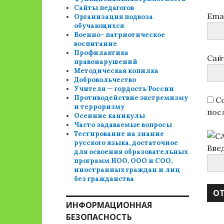
Сайты педагогов
Ema
Организация подвоза
обучающихся
Военно- патриотическое
воспитание
Профилактика
Сай
правонарушений
Методическая копилка
Добровольчество
Учителя — гордость России
Противодействие экстремизму
Со
и терроризму
пос
Осенние каникулы
Часто задаваемые вопросы
Тестирование на знание
русского языка, достаточное
Вве
для освоения образовательных
программ НОО, ООО и СОО,
иностранных граждан и лиц
без гражданства
ИНФОРМАЦИОННАЯ
БЕЗОПАСНОСТЬ