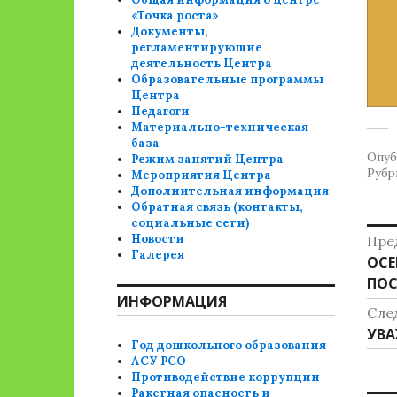
«Точка роста»
Документы,
регламентирующие
деятельность Центра
Образовательные программы
Центра
Педагоги
Материально-техническая
база
Опуб
Режим занятий Центра
Рубр
Мероприятия Центра
Дополнительная информация
Обратная связь (контакты,
социальные сети)
Н
Новости
Пре
Галерея
Пре
ОСЕ
п
зап
ПОС
з
ИНФОРМАЦИЯ
Сле
Сле
УВА
Год дошкольного образования
зап
АСУ РСО
Противодействие коррупции
Ракетная опасность и