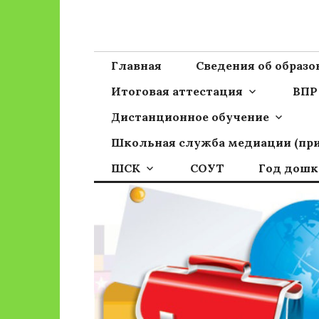
Перейти
к
Сайт ГБОУ ОО
Официальный сайт школы
содержимому
Главная
Сведения об образ
Итоговая аттестация
ВПР
Дистанционное обучение
Школьная служба медиации (пр
ШСК
СОУТ
Год дошк