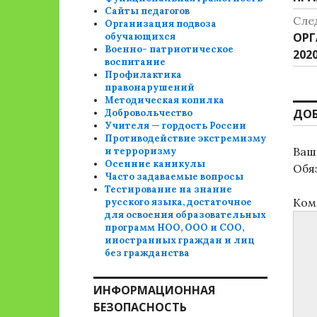
п
Сайты педагогов
зап
Сле
з
Организация подвоза
Сле
ОРГ
обучающихся
Военно- патриотическое
зап
202
воспитание
Профилактика
правонарушений
Методическая копилка
ДО
Добровольчество
Учителя — гордость России
Противодействие экстремизму
Ваш 
и терроризму
Осенние каникулы
Обя
Часто задаваемые вопросы
Тестирование на знание
Ком
русского языка, достаточное
для освоения образовательных
программ НОО, ООО и СОО,
иностранных граждан и лиц
без гражданства
ИНФОРМАЦИОННАЯ
БЕЗОПАСНОСТЬ