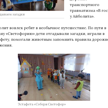
транспортного
травматизма «В гос
дываем загадки
у Айболита».
олит вовлек ребят в необычное путешествие. По пути в
ану «Светофорию» дети отгадывали загадки, играли в
афету, помогали животным запомнить правила дорожн
жения.
Эстафета «Собери Светофор»