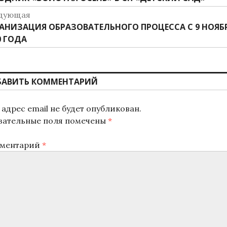
о
ись:
дующая
аписям
дующая
АНИЗАЦИЯ ОБРАЗОВАТЕЛЬНОГО ПРОЦЕССА С 9 НОЯБ
ись:
0 ГОДА
БАВИТЬ КОММЕНТАРИЙ
адрес email не будет опубликован.
зательные поля помечены
*
ментарий
*