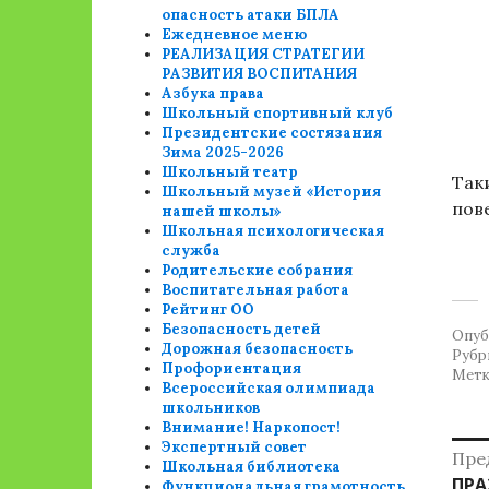
опасность атаки БПЛА
Ежедневное меню
РЕАЛИЗАЦИЯ СТРАТЕГИИ
РАЗВИТИЯ ВОСПИТАНИЯ
Азбука права
Школьный спортивный клуб
Президентские состязания
Зима 2025-2026
Школьный театр
Так
Школьный музей «История
пов
нашей школы»
Школьная психологическая
служба
Родительские собрания
Воспитательная работа
Рейтинг ОО
Безопасность детей
Опуб
Дорожная безопасность
Рубр
Профориентация
Метк
Всероссийская олимпиада
школьников
Внимание! Наркопост!
Н
Экспертный совет
Пре
Школьная библиотека
Пре
ПРА
Функциональная грамотность