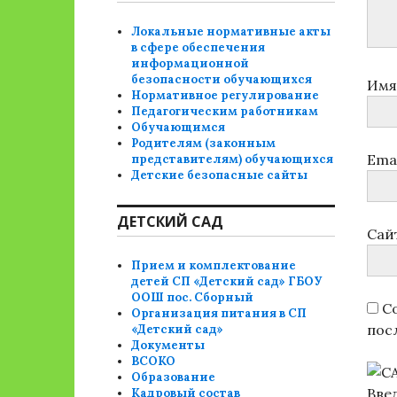
Локальные нормативные акты
в сфере обеспечения
информационной
безопасности обучающихся
Им
Нормативное регулирование
Педагогическим работникам
Обучающимся
Родителям (законным
Ema
представителям) обучающихся
Детские безопасные сайты
ДЕТСКИЙ САД
Сай
Прием и комплектование
детей СП «Детский сад» ГБОУ
ООШ пос. Сборный
Со
Организация питания в СП
пос
«Детский сад»
Документы
ВСОКО
Образование
Вве
Кадровый состав