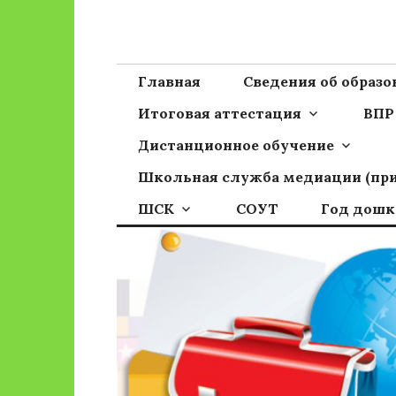
Перейти
к
Сайт ГБОУ ОО
Официальный сайт школы
содержимому
Главная
Сведения об образ
Итоговая аттестация
ВПР
Дистанционное обучение
Школьная служба медиации (пр
ШСК
СОУТ
Год дошк