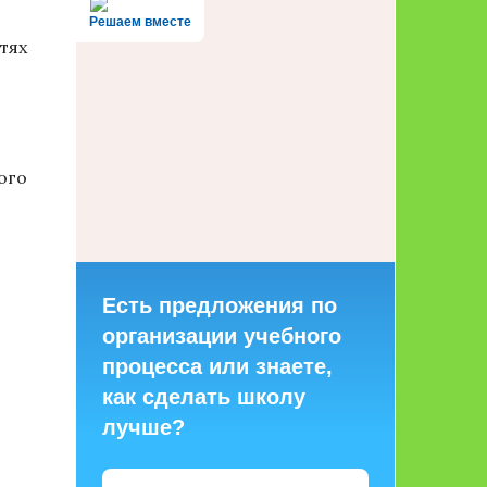
Решаем вместе
тях
ого
Есть предложения по
организации учебного
процесса или знаете,
как сделать школу
лучше?