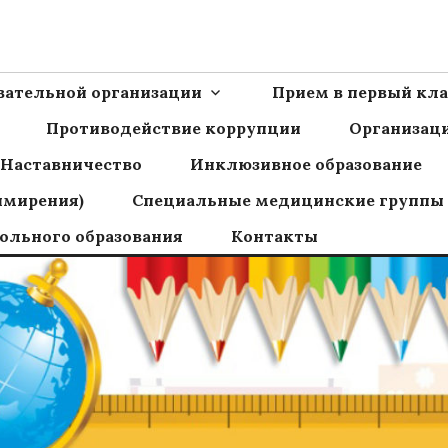
Ш пос.Сборный
овательной организации
Прием в первый кла
Противодействие коррупции
Организаци
Наставничество
Инклюзивное образование
имирения)
Специальные медицинские группы
ольного образования
Контакты