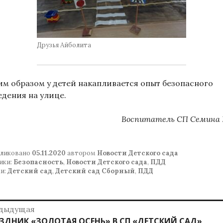
Друзья Айболита
им образом у детей накапливается опыт безопасного
едения на улице.
Воспитатель СП Семина 
ликовано
05.11.2020
автором
Новости Детского сада
ики:
Безопасность
,
Новости Детского сада
,
ПДД
и:
Детский сад
,
Детский сад Сборный
,
ПДД
авигация
дыдущая
дыдущая
ЗДНИК «ЗОЛОТАЯ ОСЕНЬ» В СП «ДЕТСКИЙ САД»