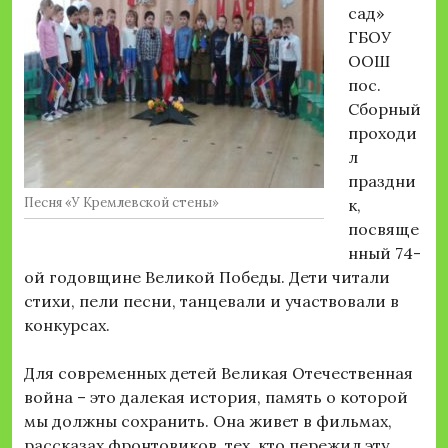
сад»
ГБОУ
ООШ
пос.
Сборный
проходи
л
праздни
Песня «У Кремлевской стены»
к,
посвяще
нный 74-
ой годовщине Великой Победы. Дети читали
стихи, пели песни, танцевали и участвовали в
конкурсах.
Для современных детей Великая Отечественная
война – это далекая история, память о которой
мы должны сохранить. Она живет в фильмах,
рассказах фронтовиков, тех, кто пережил эту