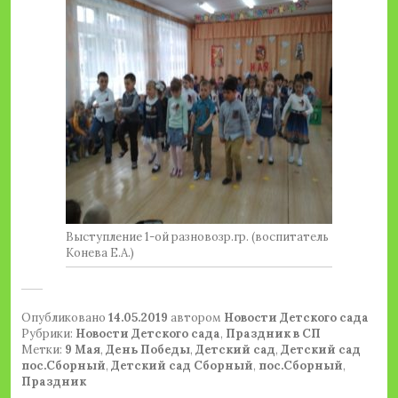
Выступление 1-ой разновозр.гр. (воспитатель
Конева Е.А.)
Опубликовано
14.05.2019
автором
Новости Детского сада
Рубрики:
Новости Детского сада
,
Праздник в СП
Метки:
9 Мая
,
День Победы
,
Детский сад
,
Детский сад
пос.Сборный
,
Детский сад Сборный
,
пос.Сборный
,
Праздник