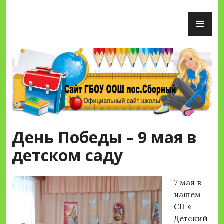
Перейти
ОС
к
М
содержимому
Сайт ГБОУ ООШ пос.Сборный
День Победы – 9 мая в
детском саду
7 мая в
нашем
СП «
Детский