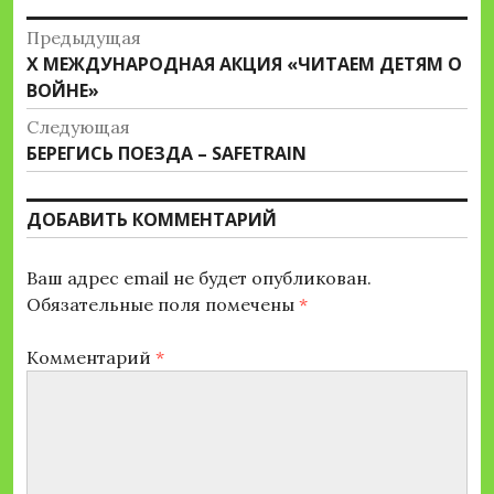
Навигация
Предыдущая
Предыдущая
X МЕЖДУНАРОДНАЯ АКЦИЯ «ЧИТАЕМ ДЕТЯМ О
по
запись:
ВОЙНЕ»
записям
Следующая
Следующая
БЕРЕГИСЬ ПОЕЗДА – SAFETRAIN
запись:
ДОБАВИТЬ КОММЕНТАРИЙ
Ваш адрес email не будет опубликован.
Обязательные поля помечены
*
Комментарий
*