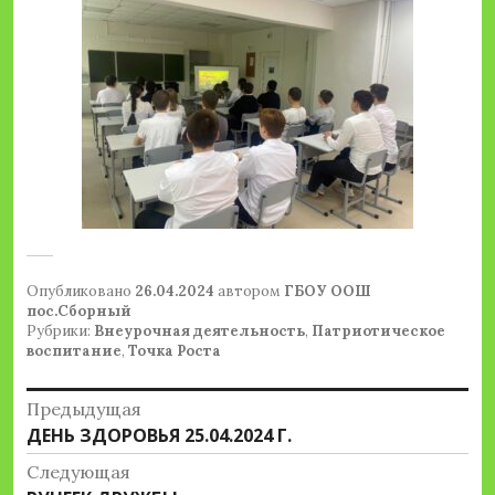
Опубликовано
26.04.2024
автором
ГБОУ ООШ
пос.Сборный
Рубрики:
Внеурочная деятельность
,
Патриотическое
воспитание
,
Точка Роста
Навигация
Предыдущая
Предыдущая
ДЕНЬ ЗДОРОВЬЯ 25.04.2024 Г.
по
запись:
Следующая
записям