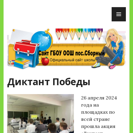
Перейти
ОС
к
М
содержимому
Сайт ГБОУ ООШ пос.Сборный
Диктант Победы
26 апреля 2024
года на
площадках по
всей стране
прошла акция