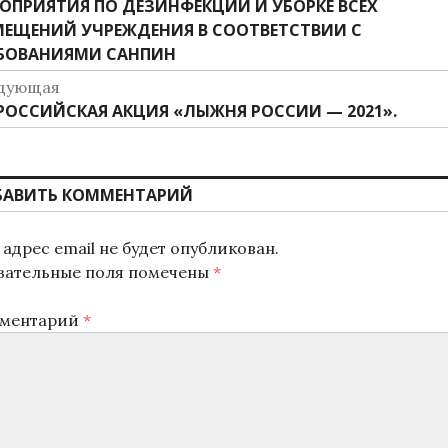
дыдущая
ОПРИЯТИЯ ПО ДЕЗИНФЕКЦИИ И УБОРКЕ ВСЕХ
о
ись:
ЕЩЕНИЙ УЧРЕЖДЕНИЯ В СООТВЕТСТВИИ С
аписям
БОВАНИЯМИ САНПИН
дующая
дующая
РОССИЙСКАЯ АКЦИЯ «ЛЫЖНЯ РОССИИ — 2021».
ись:
БАВИТЬ КОММЕНТАРИЙ
адрес email не будет опубликован.
зательные поля помечены
*
ментарий
*