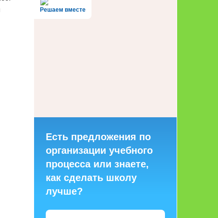
я
Решаем вместе
Есть предложения по
организации учебного
процесса или знаете,
как сделать школу
лучше?