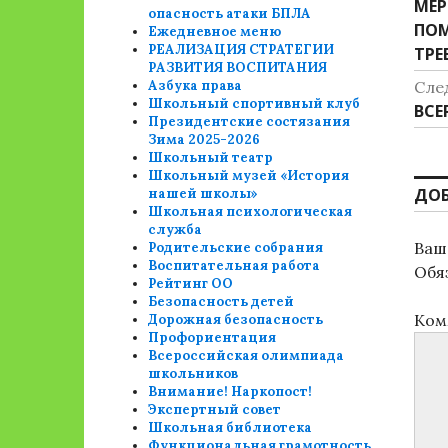
Пре
МЕР
п
опасность атаки БПЛА
зап
ПОМ
Ежедневное меню
з
РЕАЛИЗАЦИЯ СТРАТЕГИИ
ТРЕ
РАЗВИТИЯ ВОСПИТАНИЯ
Азбука права
Сле
Школьный спортивный клуб
Сле
ВСЕ
Президентские состязания
зап
Зима 2025-2026
Школьный театр
Школьный музей «История
ДО
нашей школы»
Школьная психологическая
служба
Ваш 
Родительские собрания
Воспитательная работа
Обя
Рейтинг ОО
Безопасность детей
Ком
Дорожная безопасность
Профориентация
Всероссийская олимпиада
школьников
Внимание! Наркопост!
Экспертный совет
Школьная библиотека
Функциональная грамотность