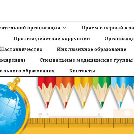
Ш пос.Сборный
овательной организации
Прием в первый кла
Противодействие коррупции
Организаци
Наставничество
Инклюзивное образование
имирения)
Специальные медицинские группы
ольного образования
Контакты