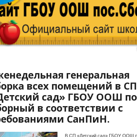
женедельная генеральная
борка всех помещений в СП
Детский сад» ГБОУ ООШ по
борный в соответствии с
ребованиями СанПиН.
В СП «Детский сад» ГБОУ ООШ п