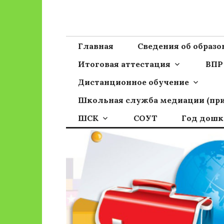
Перейти
к
Сайт ГБОУ ОО
Официальный сайт школы
содержимому
Главная
Сведения об образ
Итоговая аттестация
ВПР
Дистанционное обучение
Школьная служба медиации (пр
ШСК
СОУТ
Год дошк