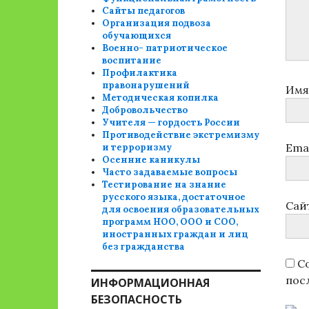
Сайты педагогов
Организация подвоза
обучающихся
Военно- патриотическое
воспитание
Профилактика
правонарушений
Им
Методическая копилка
Добровольчество
Учителя — гордость России
Противодействие экстремизму
Ema
и терроризму
Осенние каникулы
Часто задаваемые вопросы
Тестирование на знание
русского языка, достаточное
Сай
для освоения образовательных
программ НОО, ООО и СОО,
иностранных граждан и лиц
без гражданства
Со
пос
ИНФОРМАЦИОННАЯ
БЕЗОПАСНОСТЬ