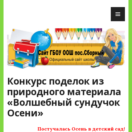
Перейти
ОС
к
М
содержимому
Сайт ГБОУ ООШ пос.Сборный
Конкурс поделок из
природного материала
«Волшебный сундучок
Осени»
Постучалась Осень в детский сад!