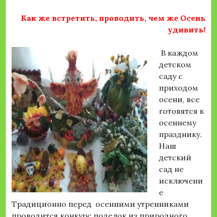
Как же встретить, проводить, чем же Осень
удивить!
В каждом
детском
саду с
приходом
осени, все
готовятся к
осеннему
празднику.
Наш
детский
сад не
исключени
е
Традиционно перед осенними утренниками
проводится конкурс поделок из природного