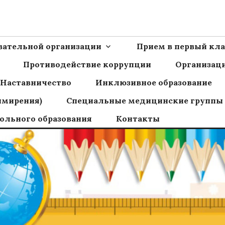
Ш пос.Сборный
овательной организации
Прием в первый кла
Противодействие коррупции
Организаци
Наставничество
Инклюзивное образование
имирения)
Специальные медицинские группы
ольного образования
Контакты