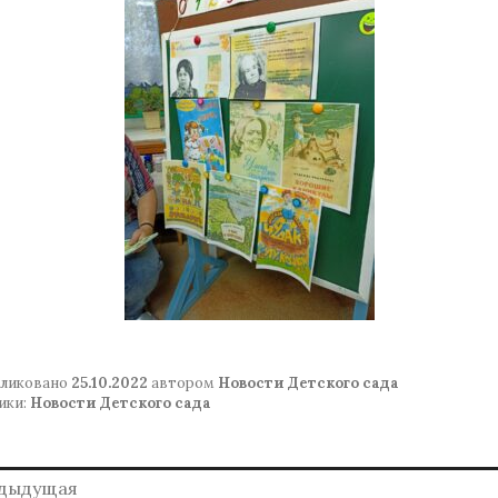
ликовано
25.10.2022
автором
Новости Детского сада
ики:
Новости Детского сада
авигация
дыдущая