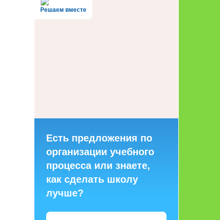
Решаем вместе
Есть предложения по
организации учебного
процесса или знаете,
как сделать школу
лучше?