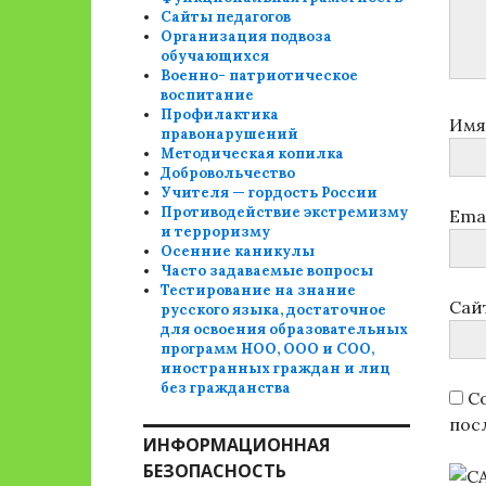
Сайты педагогов
Организация подвоза
обучающихся
Военно- патриотическое
воспитание
Профилактика
Им
правонарушений
Методическая копилка
Добровольчество
Учителя — гордость России
Противодействие экстремизму
Ema
и терроризму
Осенние каникулы
Часто задаваемые вопросы
Тестирование на знание
Сай
русского языка, достаточное
для освоения образовательных
программ НОО, ООО и СОО,
иностранных граждан и лиц
без гражданства
Со
пос
ИНФОРМАЦИОННАЯ
БЕЗОПАСНОСТЬ