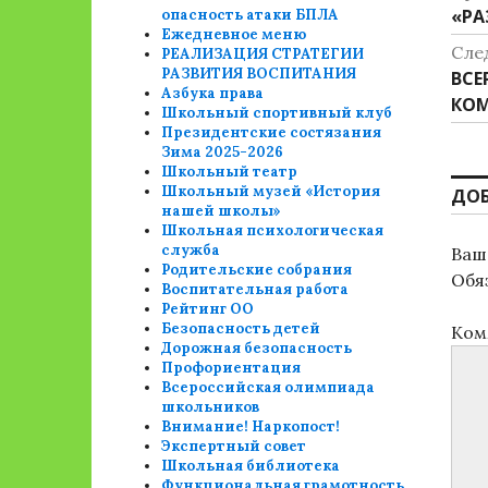
Пре
«РА
опасность атаки БПЛА
п
Ежедневное меню
зап
Сле
РЕАЛИЗАЦИЯ СТРАТЕГИИ
з
РАЗВИТИЯ ВОСПИТАНИЯ
Сле
ВСЕ
Азбука права
зап
КО
Школьный спортивный клуб
Президентские состязания
Зима 2025-2026
Школьный театр
Школьный музей «История
ДО
нашей школы»
Школьная психологическая
служба
Ваш 
Родительские собрания
Обя
Воспитательная работа
Рейтинг ОО
Безопасность детей
Ком
Дорожная безопасность
Профориентация
Всероссийская олимпиада
школьников
Внимание! Наркопост!
Экспертный совет
Школьная библиотека
Функциональная грамотность