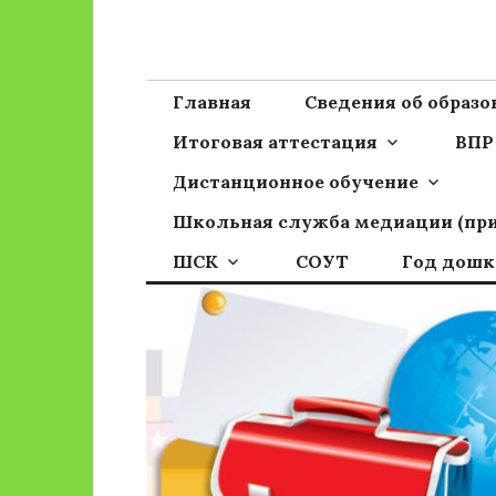
Перейти
к
Сайт ГБОУ ОО
Официальный сайт школы
содержимому
Главная
Сведения об образ
Итоговая аттестация
ВПР
Дистанционное обучение
Школьная служба медиации (пр
ШСК
СОУТ
Год дошк