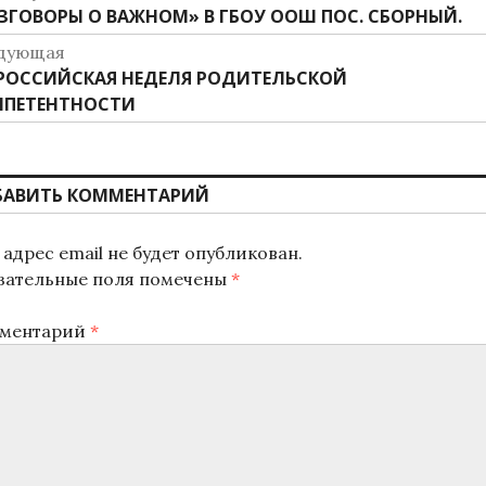
дыдущая
ЗГОВОРЫ О ВАЖНОМ» В ГБОУ ООШ ПОС. СБОРНЫЙ.
о
ись:
дующая
аписям
дующая
РОССИЙСКАЯ НЕДЕЛЯ РОДИТЕЛЬСКОЙ
ись:
МПЕТЕНТНОСТИ
БАВИТЬ КОММЕНТАРИЙ
адрес email не будет опубликован.
зательные поля помечены
*
ментарий
*