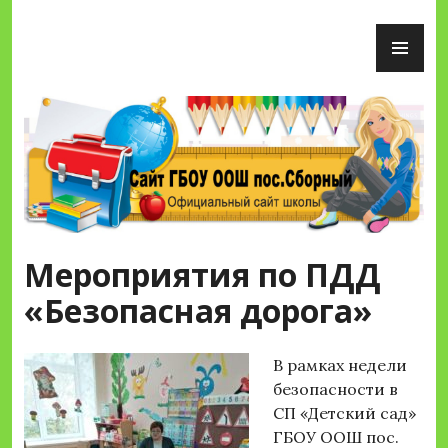
Перейти
ОС
к
М
содержимому
Сайт ГБОУ ООШ пос.Сборный
Мероприятия по ПДД
«Безопасная дорога»
В рамках недели
безопасности в
СП «Детский сад»
ГБОУ ООШ пос.