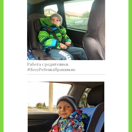
Работа с родителями.
#ВезуРебенкаПравильно