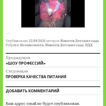
Опубликовано
22.09.2021
автором
Новости Детского сада
Рубрики:
Безопасность
,
Новости Детского сада
,
ПДД
Навигация
Предыдущая
Предыдущая
«ШОУ ПРОФЕССИЙ»
по
запись:
Следующая
записям
Следующая
ПРОВЕРКА КАЧЕСТВА ПИТАНИЯ
запись:
ДОБАВИТЬ КОММЕНТАРИЙ
Ваш адрес email не будет опубликован.