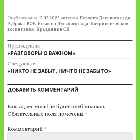
Опубликовано
12.05.2022
автором
Новости Детского сада
Рубрики:
ВОВ
,
Новости Детского сада
,
Патриотическое
воспитание
,
Праздник в СП
Навигация
Предыдущая
Предыдущая
«РАЗГОВОРЫ О ВАЖНОМ»
по
запись:
Следующая
записям
Следующая
«НИКТО НЕ ЗАБЫТ, НИЧТО НЕ ЗАБЫТО»
запись:
ДОБАВИТЬ КОММЕНТАРИЙ
Ваш адрес email не будет опубликован.
Обязательные поля помечены
*
Комментарий
*