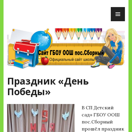
Перейти
ОС
к
М
содержимому
Сайт ГБОУ ООШ пос.Сборный
Праздник «День
Победы»
В СП Детский
сад» ГБОУ ООШ
пос.Сборный
прошёл праздник