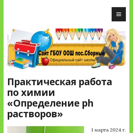
Перейти
ОС
к
М
содержимому
Сайт ГБОУ ООШ пос.Сборный
Практическая работа
по химии
«Определение ph
растворов»
1 марта 2024 г.