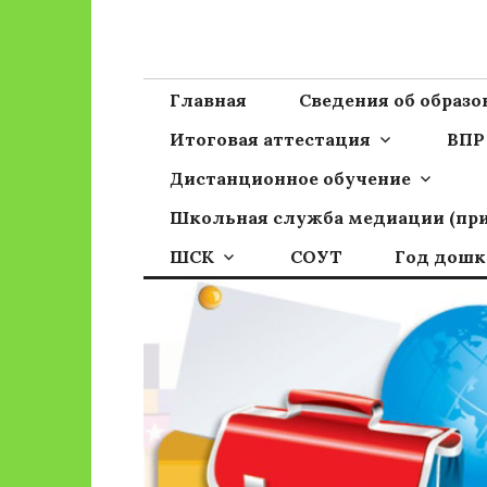
Перейти
к
Сайт ГБОУ ОО
Официальный сайт школы
содержимому
Главная
Сведения об образ
Итоговая аттестация
ВПР
Дистанционное обучение
Школьная служба медиации (пр
ШСК
СОУТ
Год дошк