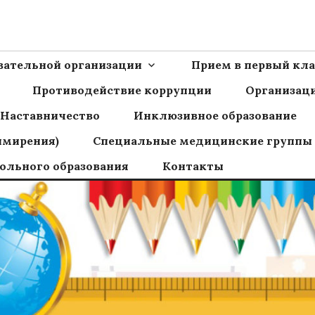
Ш пос.Сборный
овательной организации
Прием в первый кла
Противодействие коррупции
Организаци
Наставничество
Инклюзивное образование
имирения)
Специальные медицинские группы
ольного образования
Контакты