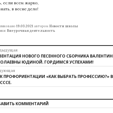
, если всем жарко,
знать, в весне дело!
ликовано
19.03.2021
автором
Новости школы
ики:
Внеурочная деятельность
авигация
дыдущая
дыдущая
ЗЕНТАЦИЯ НОВОГО ПЕСЕННОГО СБОРНИКА ВАЛЕНТИ
о
ись:
ОЛАЕВНЫ ЮДИНОЙ. ГОРДИМСЯ УСПЕХАМИ!
аписям
дующая
дующая
К ПРОФОРИЕНТАЦИИ «КАК ВЫБРАТЬ ПРОФЕССИЮ?» В
ись:
СССЕ.
БАВИТЬ КОММЕНТАРИЙ