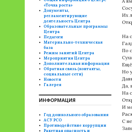
А ям
«Точка роста»
Сос
Документы,
Их 
регламентирующие
деятельность Центра
Отк
Образовательные программы
Центра
На 
Педагоги
Материально-техническая
Гал
база
По 
Режим занятий Центра
Сух
Мероприятия Центра
Дополнительная информация
Ещё
Обратная связь (контакты,
Но у
социальные сети)
Давн
Новости
Галерея
Да, 
На 
ИНФОРМАЦИЯ
Отк
И м
Рас
Год дошкольного образования
АСУ РСО
С не
Противодействие коррупции
Зап
Ракетная опасность и