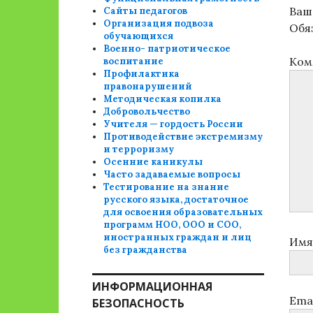
Ваш 
Сайты педагогов
Организация подвоза
Обя
обучающихся
Военно- патриотическое
Ком
воспитание
Профилактика
правонарушений
Методическая копилка
Добровольчество
Учителя — гордость России
Противодействие экстремизму
и терроризму
Осенние каникулы
Часто задаваемые вопросы
Тестирование на знание
русского языка, достаточное
для освоения образовательных
программ НОО, ООО и СОО,
иностранных граждан и лиц
Им
без гражданства
ИНФОРМАЦИОННАЯ
Ema
БЕЗОПАСНОСТЬ