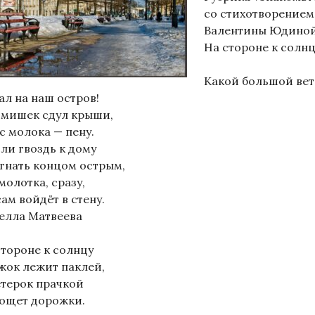
со стихотворением
Валентины Юдино
На стороне к солн
Какой большой вет
ал на наш остров!
омишек сдул крыши,
с молока — пену.
сли гвоздь к дому
гнать концом острым,
молотка, сразу,
ам войдёт в стену.
елла Матвеева
стороне к солнцу
жок лежит паклей,
етерок прачкой
ощет дорожки.