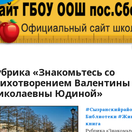
убрика «Знакомьтесь со
тихотворением Валентины
иколаевны Юдиной»
#Сызранскийрай
Библиотеки
#Жив
книга
Рубрика «Знакомьт