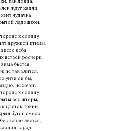
ки, как донца,
улек ждут капли.
ловит чудачка
рытой ладошкой.
стороне к солнцу
дят дружней птицы.
синеве неба
их ветвей росчерк.
 зима бьётся,
ж не так злится.
о уйти ей бы,
видно, не хочет.
стороне к солнцу
рыты все шторы,
ой цветок яркий
крыл бутон смело.
бес тепло льётся,
олонив город.