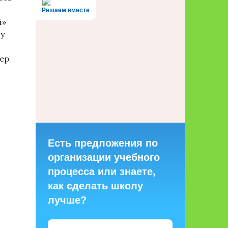
Решаем вместе
й»
цу
ер
Есть предложения по
организации учебного
процесса или знаете,
как сделать школу
лучше?