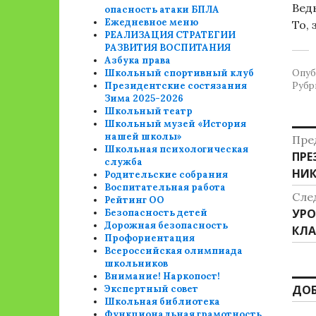
Ведь
опасность атаки БПЛА
Ежедневное меню
То, 
РЕАЛИЗАЦИЯ СТРАТЕГИИ
РАЗВИТИЯ ВОСПИТАНИЯ
Азбука права
Школьный спортивный клуб
Опуб
Президентские состязания
Рубр
Зима 2025-2026
Школьный театр
Школьный музей «История
Н
нашей школы»
Пре
Школьная психологическая
Пре
ПРЕ
п
служба
зап
НИК
Родительские собрания
з
Воспитательная работа
Сле
Рейтинг ОО
Сле
УРО
Безопасность детей
Дорожная безопасность
зап
КЛА
Профориентация
Всероссийская олимпиада
школьников
Внимание! Наркопост!
ДО
Экспертный совет
Школьная библиотека
Функциональная грамотность