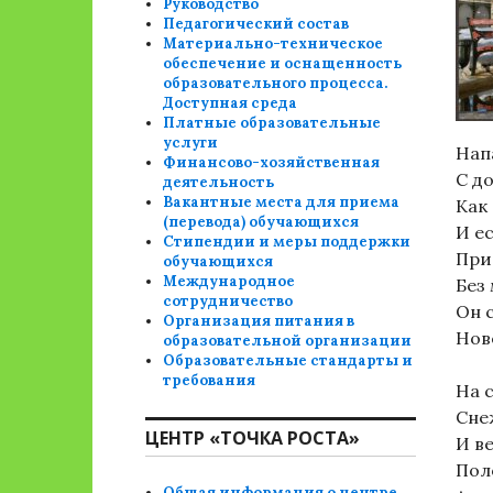
Руководство
Педагогический состав
Материально-техническое
обеспечение и оснащенность
образовательного процесса.
Доступная среда
Платные образовательные
услуги
Нап
Финансово-хозяйственная
С д
деятельность
Вакантные места для приема
Как 
(перевода) обучающихся
И е
Стипендии и меры поддержки
При
обучающихся
Международное
Без 
сотрудничество
Он с
Организация питания в
Нов
образовательной организации
Образовательные стандарты и
требования
На 
Сне
ЦЕНТР «ТОЧКА РОСТА»
И в
Пол
Общая информация о центре