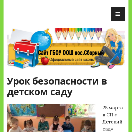
Перейти
ОС
к
М
содержимому
Сайт ГБОУ ООШ пос.Сборный
Урок безопасности в
детском саду
25 марта
в СП «
Детский
сад»