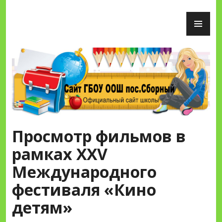
Перейти
ОС
к
М
содержимому
Сайт ГБОУ ООШ пос.Сборный
Просмотр фильмов в
рамках XXV
Международного
фестиваля «Кино
детям»