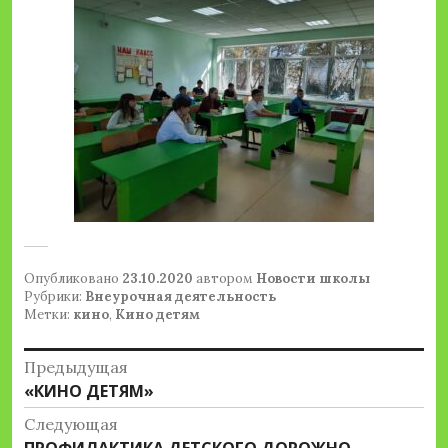
Опубликовано
23.10.2020
автором
Новости школы
Рубрики:
Внеурочная деятельность
Метки:
кино
,
Кино детям
Навигация
Предыдущая
Предыдущая
«КИНО ДЕТЯМ»
по
запись:
Следующая
записям
Следующая