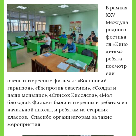
В рамках
XXV
Междуна
родного
фестива
ля «Кино
детям»
ребята
посмотр
ели
очень интересные фильмы : «Босоногий
гарнизон», «Еж против свастики», «Солдаты
наши меньшие», «Список Киселева», «Моя
блокада». Фильмы были интересны и ребятам из
начальной школы, и ребятам из старших
классов. Спасибо организаторам за такие
мероприятия.