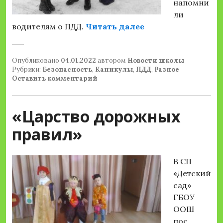
напомни
ли
«ЮИД»
водителям о ПДД.
Читать далее
Опубликовано
04.01.2022
автором
Новости школы
Рубрики:
Безопасность
,
Каникулы
,
ПДД
,
Разное
Оставить комментарий
«Царство дорожных
правил»
В СП
«Детский
сад»
ГБОУ
ООШ
пос.