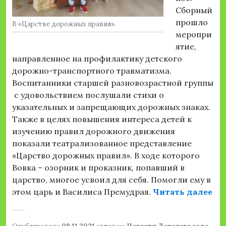
Сборный
прошло
В «Царстве дорожных правил».
меропри
ятие,
направленное на профилактику детского
дорожно-транспортного травматизма.
Воспитанники старшей разновозрастной группы
с удовольствием послушали стихи о
указательных и запрещающих дорожных знаках.
Также в целях повышения интереса детей к
изучению правил дорожного движения
показали театрализованное представление
«Царство дорожных правил». В ходе которого
Вовка – озорник и проказник, попавший в
царство, многое усвоил для себя. Помогли ему в
««
этом царь и Василиса Премудрая.
Читать далее