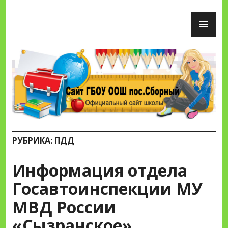
Перейти
ОС
к
М
содержимому
Сайт ГБОУ ООШ пос.Сборный
РУБРИКА:
ПДД
Информация отдела
Госавтоинспекции МУ
МВД России
«Сызранское»