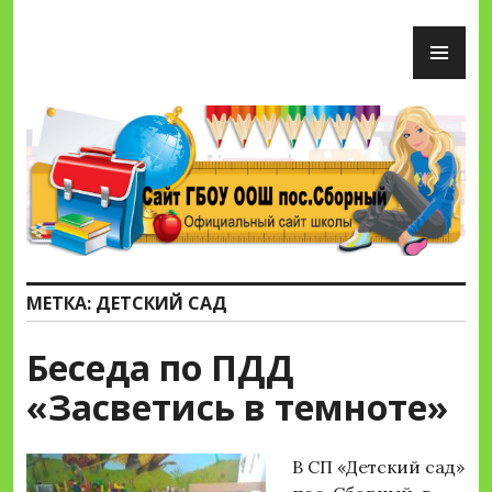
Перейти
ОС
к
М
содержимому
Сайт ГБОУ ООШ пос.Сборный
МЕТКА:
ДЕТСКИЙ САД
Беседа по ПДД
«Засветись в темноте»
В СП «Детский сад»