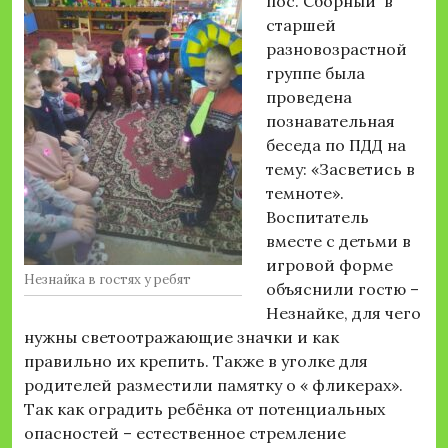
пос. Сборный в
старшей
разновозрастной
группе была
проведена
познавательная
беседа по ПДД на
тему: «Засветись в
темноте».
Воспитатель
вместе с детьми в
игровой форме
Незнайка в гостях у ребят
объяснили гостю –
Незнайке, для чего
нужны светоотражающие значки и как
правильно их крепить. Также в уголке для
родителей разместили памятку о « фликерах».
Так как оградить ребёнка от потенциальных
опасностей – естественное стремление