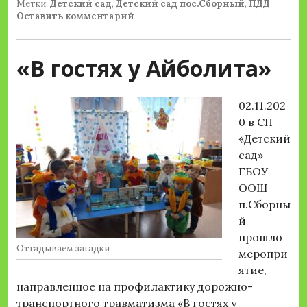
Метки:
Детский сад
,
Детский сад пос.Сборный
,
ПДД
Оставить комментарий
«В гостях у Айболита»
02.11.202
0 в СП
«Детский
сад»
ГБОУ
ООШ
п.Сборны
й
прошло
Отгадываем загадки
меропри
ятие,
направленное на профилактику дорожно-
транспортного травматизма «В гостях у