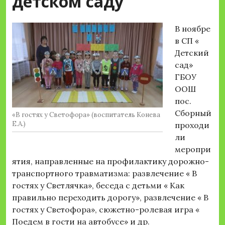
детском саду
В ноябре
в СП «
Детский
сад»
ГБОУ
ООШ
пос.
Сборный
«В гостях у Светофора» (воспитатель Конева
Е.А.)
проходи
ли
меропри
ятия, направленные на профилактику дорожно-
транспортного травматизма: развлечение « В
гостях у Светлячка», беседа с детьми « Как
правильно переходить дорогу», развлечение « В
гостях у Светофора», сюжетно-ролевая игра «
Поедем в гости на автобусе» и др.