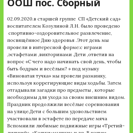
ООШ пос. Сборный
02.09.2020.в старшей группе СП «Детский сад»
воспитателем Козулиной Л.Н. было проведено
спортивно-оздоровительное развлечение,
посвящённое Дню здоровья .Этот день мы
провели в интересной форме:с играми
,эстафетами ,викторинами .Дети ,ответив на
вопрос «С чего надо начинать свой день, чтобы
быть бодрым и весёлым? » под музыку
«Виноватая тучка» мы провели разминку,
используя коррегирующие виды ходьбы. Затем
отгадывали загадки про предметы , которые
необходимы для ухода за своим внешним видом.
Праздник продолжили весёлые соревнования
на улице.Дети с большим удовольствием
участвовали в эстафете по передаче мяча
Вспомнили любимые подвижные игры «Третий-
лишний», «Кошки-мышки» и др .В нашем