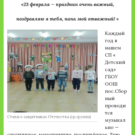
«23 февраля — праздник очень важный,
поздравляю я тебя, папа мой отважный! «
Каждый
год в
нашем
СП «
Детский
сад»
ГБОУ
ООШ
пос.Сбор
ный
проводи
тся
Стихи о защитниках Отечества (ср.группа)
музыкал
ьно —
спортивное мероприятие, посвящённое Дню