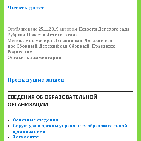
«ДЕНЬ МАТЕРИ В СП «ДЕТСКИЙ САД
Читать далее
Опубликовано
25.11.2019
автором
Новости Детского сада
Рубрики:
Новости Детского сада
Метки:
День матери
,
Детский сад
,
Детский сад
пос.Сборный
,
Детский сад Сборный
,
Праздник
,
Родителям
Оставить комментарий
Навигация
Предыдущие записи
по
СВЕДЕНИЯ ОБ ОБРАЗОВАТЕЛЬНОЙ
записям
ОРГАНИЗАЦИИ
Основные сведения
Структура и органы управления образовательной
организацией
Документы