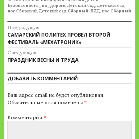
Безопасность_на_дороге
,
Детский сад
,
Детский сад
пос.Сборный
,
Детский сад Сборный
,
ПДД
,
пос.Сборный
Навигация
Предыдущая
Предыдущая
САМАРСКИЙ ПОЛИТЕХ ПРОВЕЛ ВТОРОЙ
по
запись:
ФЕСТИВАЛЬ «МЕХАТРОНИК»
записям
Следующая
Следующая
ПРАЗДНИК ВЕСНЫ И ТРУДА
запись:
ДОБАВИТЬ КОММЕНТАРИЙ
Ваш адрес email не будет опубликован.
Обязательные поля помечены
*
Комментарий
*