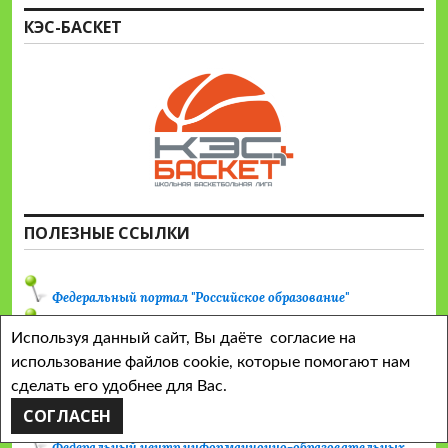
КЭС-БАСКЕТ
ПОЛЕЗНЫЕ ССЫЛКИ
Федеральный портал "Российское образование"
Официальный сайт ГМУ
Используя данный сайт, Вы даёте согласие на
использование файлов cookie, которые помогают нам
Информационная система "Единое окно доступа к
образовательным ресурсам"
сделать его удобнее для Вас.
СОГЛАСЕН
Единая коллекция цифровых образовательных ресурсов
Федеральный центр информационно-образовательных