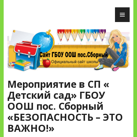
Перейти
ОС
к
М
содержимому
Сайт ГБОУ ООШ пос.Сборный
Мероприятие в СП «
Детский сад» ГБОУ
ООШ пос. Сборный
«БЕЗОПАСНОСТЬ – ЭТО
ВАЖНО!»