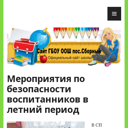
Перейти
ОС
к
М
содержимому
Сайт ГБОУ ООШ пос.Сборный
Мероприятия по
безопасности
воспитанников в
летний период
В СП