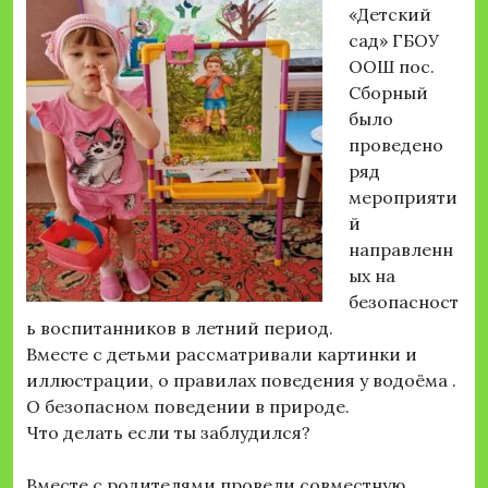
«Детский
сад» ГБОУ
ООШ пос.
Сборный
было
проведено
ряд
мероприяти
й
направленн
ых на
безопасност
ь воспитанников в летний период.
Вместе с детьми рассматривали картинки и
иллюстрации, о правилах поведения у водоёма .
О безопасном поведении в природе.
Что делать если ты заблудился?
Вместе с родителями провели совместную