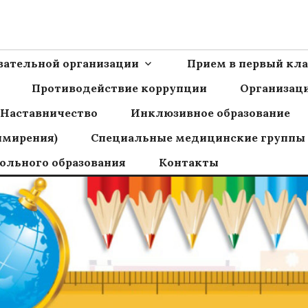
Ш пос.Сборный
овательной организации
Прием в первый кла
Противодействие коррупции
Организаци
Наставничество
Инклюзивное образование
имирения)
Специальные медицинские группы
ольного образования
Контакты