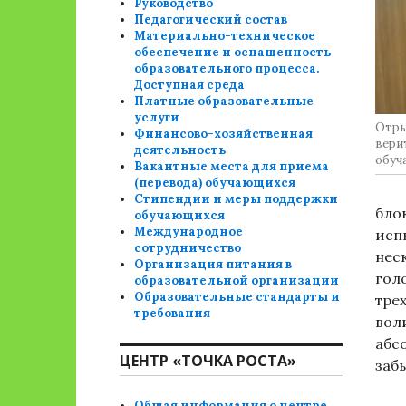
Руководство
Педагогический состав
Материально-техническое
обеспечение и оснащенность
образовательного процесса.
Доступная среда
Платные образовательные
услуги
Отры
Финансово-хозяйственная
вери
деятельность
обуч
Вакантные места для приема
(перевода) обучающихся
Стипендии и меры поддержки
бло
обучающихся
Международное
исп
сотрудничество
нес
Организация питания в
гол
образовательной организации
Образовательные стандарты и
тре
требования
воли
абс
ЦЕНТР «ТОЧКА РОСТА»
заб
Общая информация о центре