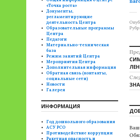
nar
«Точка роста»
Документы,
регламентирующие
деятельность Центра
Опуб
Образовательные программы
Рубр
Центра
Педагоги
Материально-техническая
Н
база
Пре
Режим занятий Центра
Пре
СИМ
п
Мероприятия Центра
зап
ЛЕН
Дополнительная информация
з
Обратная связь (контакты,
Сле
социальные сети)
Сле
ЗНА
Новости
Галерея
зап
ИНФОРМАЦИЯ
ДО
Год дошкольного образования
Ваш 
АСУ РСО
Противодействие коррупции
Обя
Ракетная опасность и