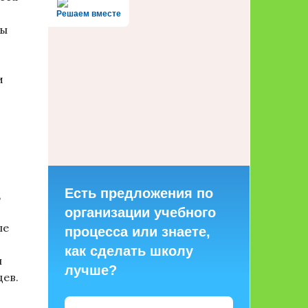
Решаем вместе
ры
и
Есть предложения по
,
организации учебного
ле
процесса или знаете,
как сделать школу
н
лучше?
цев.