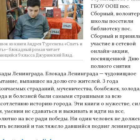
ГБОУ ООШ пос.
Сборный, волонте
школы посетили
библиотеку пос.
Сборный и принял
участие в сетевой
вок из книги Андрея Тургенева «Спать и
ть»- блокадный роман читает
онлайн-акции,
ающийся 9 класса Джуринский Влад.
посвященной Дню
полного снятия
кады Ленинграда.
Блокада Ленинграда — чудовищное
ытание, выпавшее на долю его жителей. 3 года
кончаемых страданий, мученичества, бомбежек, холода
ода и болезней были самыми страшными за всю
хсотлетнюю историю города. Эти книги о мужестве, си
, умении не сдаваться и выживать и идти на все,
олютно на все ради победы. Ни один человек не долже
ыть великий и так тяжело давшийся подвиг ленинград