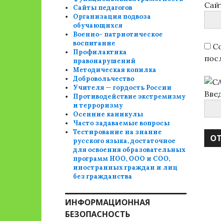
Сай
Сайты педагогов
Организация подвоза
обучающихся
Военно- патриотическое
воспитание
Со
Профилактика
пос
правонарушений
Методическая копилка
Добровольчество
Учителя — гордость России
Вве
Противодействие экстремизму
и терроризму
Осенние каникулы
Часто задаваемые вопросы
Тестирование на знание
русского языка, достаточное
для освоения образовательных
программ НОО, ООО и СОО,
иностранных граждан и лиц
без гражданства
ИНФОРМАЦИОННАЯ
БЕЗОПАСНОСТЬ