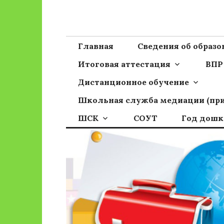
Перейти
к
Сайт ГБОУ ОО
Официальный сайт школы
содержимому
Главная
Сведения об образ
Итоговая аттестация
ВПР
Дистанционное обучение
Школьная служба медиации (пр
ШСК
СОУТ
Год дошк