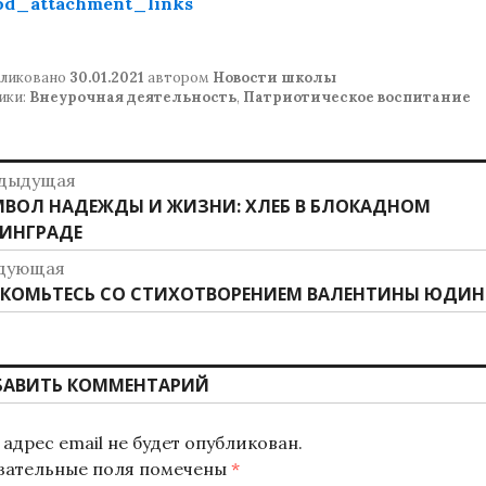
od_attachment_links
ликовано
30.01.2021
автором
Новости школы
ики:
Внеурочная деятельность
,
Патриотическое воспитание
авигация
дыдущая
дыдущая
ВОЛ НАДЕЖДЫ И ЖИЗНИ: ХЛЕБ В БЛОКАДНОМ
о
ись:
ИНГРАДЕ
аписям
дующая
дующая
КОМЬТЕСЬ СО СТИХОТВОРЕНИЕМ ВАЛЕНТИНЫ ЮДИ
ись:
БАВИТЬ КОММЕНТАРИЙ
адрес email не будет опубликован.
зательные поля помечены
*