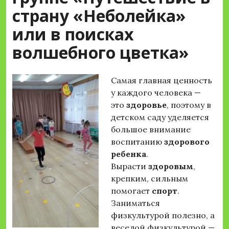
страну «Неболейка»
или в поисках
волшебного цветка»
Самая главная ценность
у каждого человека —
это
здоровье
, поэтому в
детском саду уделяется
большое внимание
воспитанию
здорового
ребенка
.
Вырасти
здоровым
,
крепким, сильным
помогает
спорт
.
Заниматься
физкультурой полезно, а
веселой физкультурой —