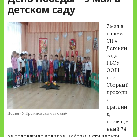
детском саду
7 мая в
нашем
СП «
Детский
сад»
ГБОУ
ООШ
пос.
Сборный
проходи
л
праздни
Песня «У Кремлевской стены»
к,
посвяще
нный 74-
ой годовщине Великой Победы. Дети читали