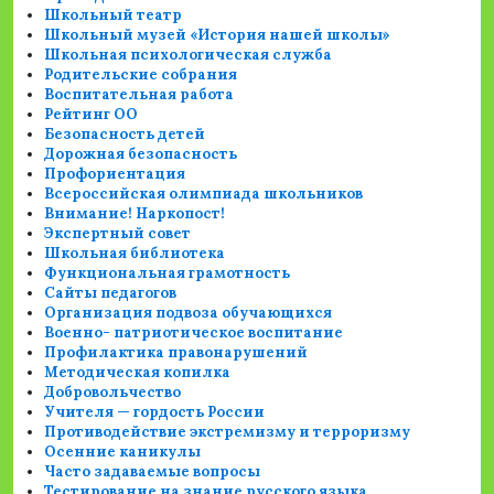
Школьный театр
Школьный музей «История нашей школы»
Школьная психологическая служба
Родительские собрания
Воспитательная работа
Рейтинг ОО
Безопасность детей
Дорожная безопасность
Профориентация
Всероссийская олимпиада школьников
Внимание! Наркопост!
Экспертный совет
Школьная библиотека
Функциональная грамотность
Сайты педагогов
Организация подвоза обучающихся
Военно- патриотическое воспитание
Профилактика правонарушений
Методическая копилка
Добровольчество
Учителя — гордость России
Противодействие экстремизму и терроризму
Осенние каникулы
Часто задаваемые вопросы
Тестирование на знание русского языка,