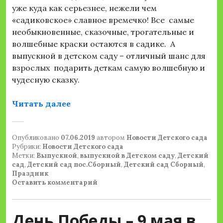
уже куда как серьезнее, нежели чем
«садиковское» славное времечко! Все самые
необыкновенные, сказочные, трогательные и
волшебные краски остаются в садике. А
выпускной в детском саду – отличный шанс для
взрослых подарить деткам самую волшебную и
чудесную сказку.
«ДО СВИДАНИЯ, ДЕТСКИЙ САД!»
Читать далее
Опубликовано
07.06.2019
автором
Новости Детского сада
Рубрики:
Новости Детского сада
Метки:
Выпускной
,
выпускной в Детском саду
,
Детский
сад
,
Детский сад пос.Сборный
,
Детский сад Сборный
,
Праздник
Оставить комментарий
День Победы – 9 мая в