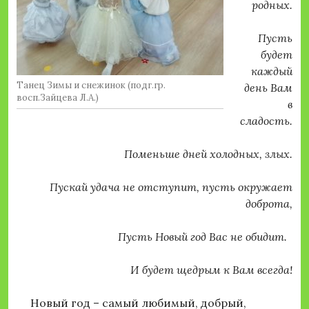
родных.
Пусть
будет
каждый
Танец Зимы и снежинок (подг.гр.
день Вам
восп.Зайцева Л.А.)
в
сладость.
Поменьше дней холодных, злых.
Пускай удача не отступит, пусть окружает
доброта,
Пусть Новый год Вас не обидит.
И будет щедрым к Вам всегда!
Новый год – самый любимый, добрый,