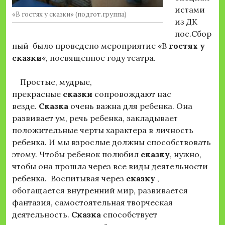
истами
«В гостях у сказки» (подгот.группа)
из ДК
пос.Сбор
ный было проведено мероприятие «В
гостях у
сказки
«, посвященное году театра.
Простые, мудрые,
прекрасные
сказки
сопровождают нас
везде.
Сказка
очень важна для ребенка. Она
развивает ум, речь ребенка, закладывает
положительные черты характера в личность
ребенка. И мы взрослые должны способствовать
этому. Чтобы ребенок полюбил
сказку
, нужно,
чтобы она прошла через все виды деятельности
ребенка. Воспитывая через
сказку
,
обогащается внутренний мир, развивается
фантазия, самостоятельная творческая
деятельность.
Сказка
способствует