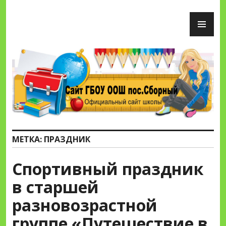
Перейти
ОС
к
М
содержимому
Сайт ГБОУ ООШ пос.Сборный
МЕТКА:
ПРАЗДНИК
Спортивный праздник
в старшей
разновозрастной
группе «Путешествие в