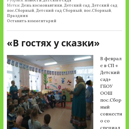
Рубрики:
Новости Детского сада
Метки:
День космонавтики
,
Детский сад
,
Детский сад
пос.Сборный
,
Детский сад Сборный
,
пос.Сборный
,
Праздник
Оставить комментарий
«В гостях у сказки»
В феврал
е в СП «
Детский
сад»
ГБОУ
ООШ
пос.Сбор
ный
совместн
о со
специал